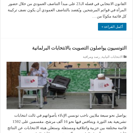
القانون الانتخابي في فصله الـ23 على مبدأ التناصف العمودي من خلال حضور
المرأة في قوائم المرشحين. ويُقصد بالتناصف العمودي أن يكون نصف تركيبة
كل قائمة مكونًا من …
أكمل القراءة »
التونسيون يواصلون التصويت بالانتخابات البرلمانية
الانتخابات النيابية
,
رصد ومراقبة
يواصل نحو سبعة ملايين ناخب تونسي الإدلاء بأصواتهم في ثالث انتخابات
تشريعية بعد الثورة. ويتنافس فيها نحو 16 ألف مرشح، مقسمين على 1592
قائمة مختلفة بين حزبية وائتلافية ومستقلة. وستعلن هيئة الانتخابات عن النتائج