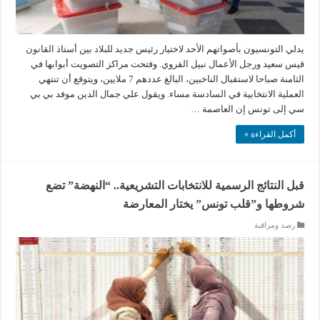
يدلي التونسيون بأصواتهم الأحد لاختيار رئيس جديد للبلاد بين أستاذ القانون
قيس سعيد ورجل الأعمال نبيل القروي. وفتحت مراكز التصويت أبوابها في
الثامنة صباحا لاستقبال الناخبين، البالغ عددهم 7 ملايين، ويتوقع أن تنتهي
العملية الانتخابية في السادسة مساء. ويقول علي جمال الدين موفد بي بي
سي إلى تونس إن العاصمة …
أكمل القراءة »
قبل النتائج الرسمية للانتخابات التشريعية.. “النهضة” تضع
شروطها و”قلب تونس” يختار المعارضة
رصد ومراقبة