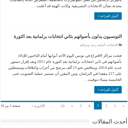
محدثة بشأن الانتخابات التشريعية. وكانت الهيئة قد أعلنت …
أكمل القراءة »
التونسيون يدلون بأصواتهم بثاني انتخابات برلمانية بعد الثورة
الانتخابات النيابية
,
رصد ومراقبة
فتحت مراكز الاقتراع في تونس اليوم الأحد أبوابها أمام الناخبين للإدلاء
بأصواتهم في ثاني انتخابات برلمانية بعد الثورة عام 2011 وبعد إقرار دستور
جديد عام 2014، ويتنافس نحو 15 ألف مرشح من أحزاب وائتلافات ومستقلين
على 217 مقعدا في البرلمان. ومن المقرر أن تستمر عملية التصويت حتى
الخامسة مساء بتوقيت …
أكمل القراءة »
3
«
1
2
4
5
»
10
...
الأخيرة »
صفحة 3 من 18
أحدث المقالات