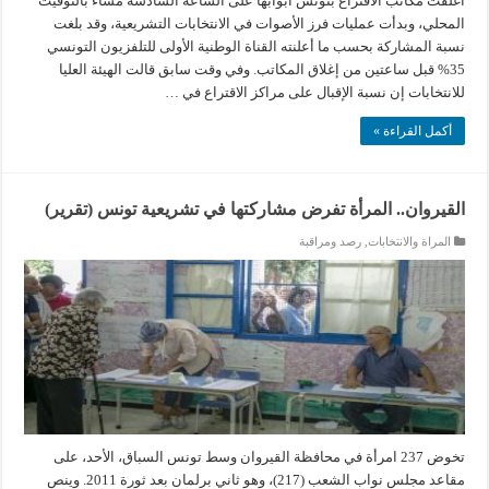
أغلقت مكاتب الاقتراع بتونس أبوابها على الساعة السادسة مساء بالتوقيت
المحلي، وبدأت عمليات فرز الأصوات في الانتخابات التشريعية، وقد بلغت
نسبة المشاركة بحسب ما أعلنته القناة الوطنية الأولى للتلفزيون التونسي
35% قبل ساعتين من إغلاق المكاتب. وفي وقت سابق قالت الهيئة العليا
للانتخابات إن نسبة الإقبال على مراكز الاقتراع في …
أكمل القراءة »
القيروان.. المرأة تفرض مشاركتها في تشريعية تونس (تقرير)
المراة والانتخابات
,
رصد ومراقبة
تخوض 237 امرأة في محافظة القيروان وسط تونس السباق، الأحد، على
مقاعد مجلس نواب الشعب (217)، وهو ثاني برلمان بعد ثورة 2011. وينص