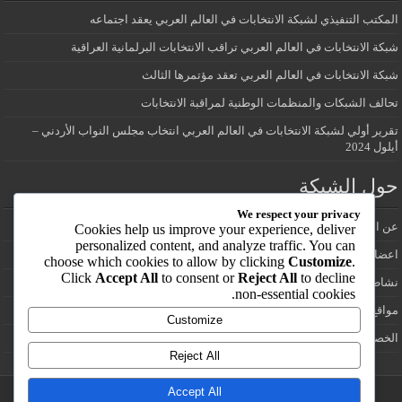
المكتب التنفيذي لشبكة الانتخابات في العالم العربي يعقد اجتماعه
شبكة الانتخابات في العالم العربي تراقب الانتخابات البرلمانية العراقية
شبكة الانتخابات في العالم العربي تعقد مؤتمرها الثالث
تحالف الشبكات والمنظمات الوطنية لمراقبة الانتخابات
تقرير أولي لشبكة الانتخابات في العالم العربي انتخاب مجلس النواب الأردني –
أيلول 2024
حول الشبكة
We respect your privacy
عن الشبكة
Cookies help us improve your experience, deliver
personalized content, and analyze traffic. You can
اعضاء شبكة الانتخابات في العالم العربي
choose which cookies to allow by clicking
Customize
.
Click
Accept All
to consent or
Reject All
to decline
نشاطات الشبكة
non-essential cookies.
مواقع انتخابية
Customize
الخصوصية
Reject All
Accept All
تصميم وتطوير /:
يوسف ابزاخ