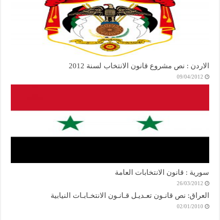
الاردن : نص مشروع قانون الانتخاب لسنة 2012
09/04/2012
سورية : قانون الانتخابات العامة
26/03/2012
العراق: نص قانـون تعـديـل قـانـون الانتخـابـات النيابية
02/01/2010