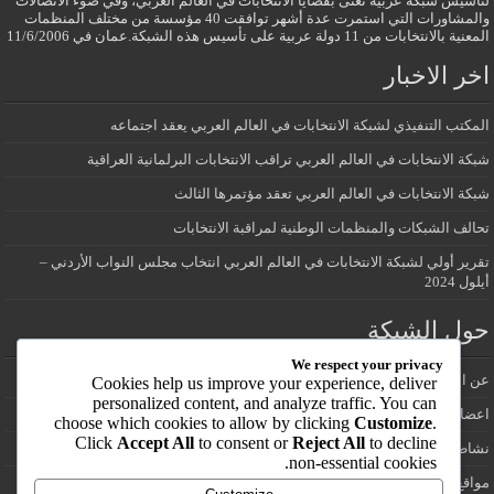
لتأسيس شبكة عربية تعنى بقضايا الانتخابات في العالم العربي، وفي ضوء الاتصالات
والمشاورات التي استمرت عدة أشهر توافقت 40 مؤسسة من مختلف المنظمات
المعنية بالانتخابات من 11 دولة عربية على تأسيس هذه الشبكة.عمان في 11/6/2006
اخر الاخبار
المكتب التنفيذي لشبكة الانتخابات في العالم العربي يعقد اجتماعه
شبكة الانتخابات في العالم العربي تراقب الانتخابات البرلمانية العراقية
شبكة الانتخابات في العالم العربي تعقد مؤتمرها الثالث
تحالف الشبكات والمنظمات الوطنية لمراقبة الانتخابات
تقرير أولي لشبكة الانتخابات في العالم العربي انتخاب مجلس النواب الأردني –
أيلول 2024
حول الشبكة
We respect your privacy
عن الشبكة
Cookies help us improve your experience, deliver
personalized content, and analyze traffic. You can
اعضاء شبكة الانتخابات في العالم العربي
choose which cookies to allow by clicking
Customize
.
Click
Accept All
to consent or
Reject All
to decline
نشاطات الشبكة
non-essential cookies.
مواقع انتخابية