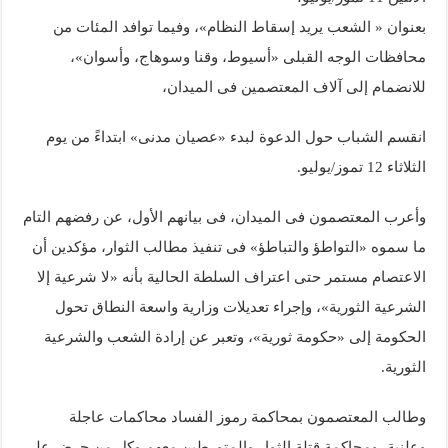
بعنوان « الشعب يريد إسقاط النظام»، وفيما توافد المئات من
محافظات الوجه القبلى «أسيوط، وقنا وسوهاج، وأسوان»،
للانضمام إلى آلاف المعتصمين فى الميدان،
انقسم الشباب حول الدعوة لبدء «عصيان مدنى» ابتداءً من يوم
الثلاثاء 12 تموز/يوليو.
وأعرب المعتصمون فى الميدان، فى بيانهم الأول، عن رفضهم التام
ما سموه «التواطؤ والتباطؤ» فى تنفيذ مطالب الثوار، مؤكدين أن
الاعتصام مستمر حتى اعتراف السلطة الحالية بأنه «لا شرعية إلا
الشرعية الثورية»، وإجراء تعديلات وزارية واسعة النطاق تحول
الحكومة إلى «حكومة ثورية»، وتعبر عن إرادة الشعب والشرعية
الثورية.
وطالب المعتصمون بمحاكمة رموز الفساد محاكمات عاجلة
وعلنية، ومحاكمة قتلة الثوار والمتورطين معهم وكل من حرض على