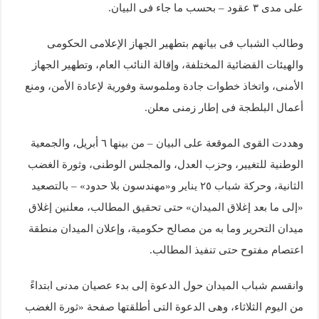
على مدى ٣ عقود – بحسب ما جاء فى البيان.
وطالب الشباب فى بيانهم بتطهير الجهاز الإعلامى الحكومى
والهيئات القضائية المختلفة، وإقالة النائب العام، وتطهير الجهاز
الأمنى، واتخاذ خطوات جادة وملموسة وفورية لإعادة الأمن، ومنع
أعمال البلطجة فى إطار زمنى معلن.
وهددت القوى الموقعة على البيان – من بينها ٦ أبريل، والجمعية
الوطنية للتغيير، وحزب العدل، والمجلس الوطنى، وثورة الغضب
الثانية، وحركة شباب ٢٥ يناير و«مهندسون بلا حدود» – بالتصعيد
«إلى ما بعد إغلاق الميدان» حتى تحقيق المطالب، معلنين إغلاق
ميدان التحرير وما به من مصالح حكومية، وإعلان الميدان منطقة
اعتصام مفتوح حتى تنفيذ المطالب.
وانقسم شباب الميدان حول الدعوة إلى بدء عصيان مدنى ابتداءً
من اليوم الثلاثاء، وهى الدعوة التى أطلقتها صفحة «ثورة الغضب