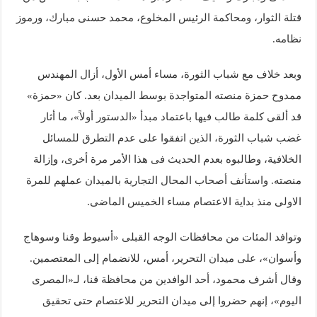
قتلة الثوار، ومحاكمة الرئيس المخلوع، محمد حسنى مبارك، ورموز
نظامه.
وبعد خلاف مع شباب الثورة، مساء أمس الأول، أزال المهندس
ممدوح حمزة منصته المتواجدة بوسط الميدان بعد. كان «حمزة»
قد ألقى كلمة طالب فيها باعتماد مبدأ «الدستور أولاً»، ما أثار
غضب شباب الثورة، الذين اتفقوا على عدم التطرق للمسائل
الخلافية، وطالبوه بعدم الحديث فى هذا الأمر مرة أخرى، وإزالة
منصته. واستأنف أصحاب المحال التجارية بالميدان عملهم للمرة
الاولى منذ بداية الاعتصام مساء الخميس الماضى.
وتوافد المئات من محافظات الوجه القبلى «أسيوط وقنا وسوهاج
وأسوان»، على ميدان التحرير، أمس، للانضمام إلى المعتصمين.
وقال أشرف محمود، أحد الوافدين من محافظة قنا، لـ«المصرى
اليوم»، إنهم حضروا إلى ميدان التحرير للاعتصام حتى تحقيق