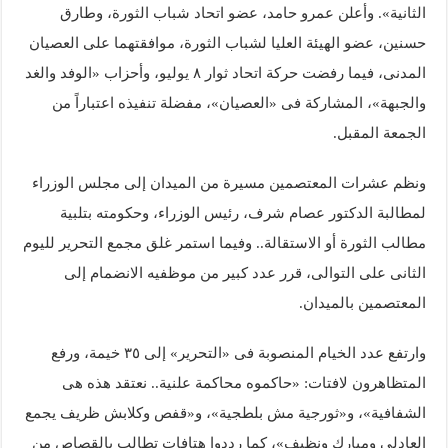
الثانية». وأعلن عمرو حامد، عضو اتحاد شباب الثورة، وطارق
حسنين، عضو الهيئة العليا لشباب الثورة، موافقتهما على العصيان
المدنى، فيما رفضت حركة اتحاد ثوار ٨ يوليو، وأحزاب «الوفد والغد
والجبهة»، المشاركة فى «العصيان»، مفضلة تنفيذه اعتباراً من
الجمعة المقبل.
ونظم عشرات المعتصمين مسيرة من الميدان إلى مجلس الوزراء
لمطالبة الدكتور عصام شرف، رئيس الوزراء، وحكومته بتلبية
مطالب الثورة أو الاستقالة.. وفيما استمر غلق مجمع التحرير لليوم
الثانى على التوالى، قرر عدد كبير من موظفيه الانضمام إلى
المعتصمين بالميدان.
وارتفع عدد الخيام المنصوبة فى «التحرير» إلى ٣٥ خيمة، ورفع
المتظاهرون لافتات: «حاكموه محاكمة علنية.. نعتقد هذه هى
الشفافية»، و«ثورجية مش بلطجية»، و«قفص وكلابش ظريف يجمع
العادلى ومبارك ونظيف»، كما رددوا هتافات تطالب بالقصاص من