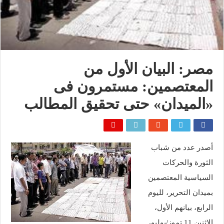
مصر: البيان الأول من
المعتصمين: مستمرون فى
«الميدان» حتى تحقيق المطالب
أصدر عدد من شباب
الثورة والحركات
السياسية المعتصمين
بميدان التحرير، لليوم
الرابع، بيانهم الأول،
الاثنين 11 تموز/يوليو،