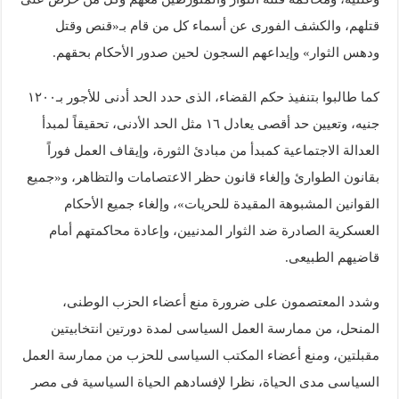
قتلهم، والكشف الفورى عن أسماء كل من قام بـ«قنص وقتل
ودهس الثوار» وإيداعهم السجون لحين صدور الأحكام بحقهم.
كما طالبوا بتنفيذ حكم القضاء، الذى حدد الحد أدنى للأجور بـ١٢٠٠
جنيه، وتعيين حد أقصى يعادل ١٦ مثل الحد الأدنى، تحقيقاً لمبدأ
العدالة الاجتماعية كمبدأ من مبادئ الثورة، وإيقاف العمل فوراً
بقانون الطوارئ وإلغاء قانون حظر الاعتصامات والتظاهر، و«جميع
القوانين المشبوهة المقيدة للحريات»، وإلغاء جميع الأحكام
العسكرية الصادرة ضد الثوار المدنيين، وإعادة محاكمتهم أمام
قاضيهم الطبيعى.
وشدد المعتصمون على ضرورة منع أعضاء الحزب الوطنى،
المنحل، من ممارسة العمل السياسى لمدة دورتين انتخابيتين
مقبلتين، ومنع أعضاء المكتب السياسى للحزب من ممارسة العمل
السياسى مدى الحياة، نظرا لإفسادهم الحياة السياسية فى مصر