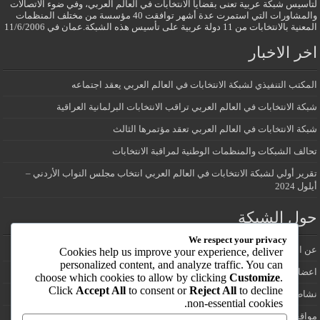
لتأسيس شبكة عربية تعنى بقضايا الانتخابات في العالم العربي، وفي ضوء الاتصالات
والمشاورات التي استمرت عدة أشهر توافقت 40 مؤسسة من مختلف المنظمات
المعنية بالانتخابات من 11 دولة عربية على تأسيس هذه الشبكة.عمان في 11/6/2006
اخر الاخبار
المكتب التنفيذي لشبكة الانتخابات في العالم العربي يعقد اجتماعه
شبكة الانتخابات في العالم العربي تراقب الانتخابات البرلمانية العراقية
شبكة الانتخابات في العالم العربي تعقد مؤتمرها الثالث
تحالف الشبكات والمنظمات الوطنية لمراقبة الانتخابات
تقرير أولي لشبكة الانتخابات في العالم العربي انتخاب مجلس النواب الأردني –
أيلول 2024
حول الشبكة
We respect your privacy
عن الشبكة
Cookies help us improve your experience, deliver
personalized content, and analyze traffic. You can
اعضاء شبكة الانتخابات في العالم العربي
choose which cookies to allow by clicking
Customize
.
Click
Accept All
to consent or
Reject All
to decline
نشاطات الشبكة
non-essential cookies.
مواقع انتخابية