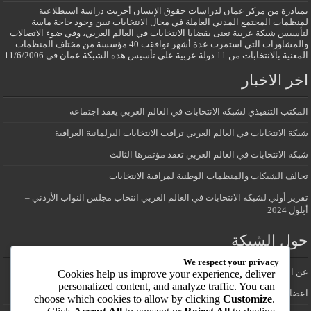
بمبادرة من مركز عمان لدراسات حقوق الإنسان أجريت دراسة استطلاعية
لمنظمات المجتمع المدني العاملة في مجال الانتخابات تبين وجود حاجة ماسة
لتأسيس شبكة عربية تعنى بقضايا الانتخابات في العالم العربي، وفي ضوء الاتصالات
والمشاورات التي استمرت عدة أشهر توافقت 40 مؤسسة من مختلف المنظمات
المعنية بالانتخابات من 11 دولة عربية على تأسيس هذه الشبكة.عمان في 11/6/2006
اخر الاخبار
المكتب التنفيذي لشبكة الانتخابات في العالم العربي يعقد اجتماعه
شبكة الانتخابات في العالم العربي تراقب الانتخابات البرلمانية العراقية
شبكة الانتخابات في العالم العربي تعقد مؤتمرها الثالث
تحالف الشبكات والمنظمات الوطنية لمراقبة الانتخابات
تقرير أولي لشبكة الانتخابات في العالم العربي انتخاب مجلس النواب الأردني –
أيلول 2024
حول الشبكة
We respect your privacy
عن الشبكة
Cookies help us improve your experience, deliver
personalized content, and analyze traffic. You can
اعضاء شبكة الانتخابات في العالم العربي
choose which cookies to allow by clicking
Customize
.