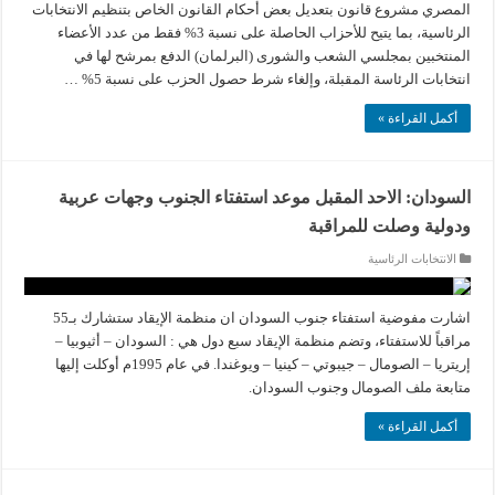
المصري مشروع قانون بتعديل بعض أحكام القانون الخاص بتنظيم الانتخابات
الرئاسية، بما يتيح للأحزاب الحاصلة على نسبة 3% فقط من عدد الأعضاء
المنتخبين بمجلسي الشعب والشورى (البرلمان) الدفع بمرشح لها في
انتخابات الرئاسة المقبلة، وإلغاء شرط حصول الحزب على نسبة 5% …
أكمل القراءة »
السودان: الاحد المقبل موعد استفتاء الجنوب وجهات عربية
ودولية وصلت للمراقبة
الانتخابات الرئاسية
اشارت مفوضية استفتاء جنوب السودان ان منظمة الإيقاد ستشارك بـ55
مراقباً للاستفتاء، وتضم منظمة الإيقاد سبع دول هي : السودان – أثيوبيا –
إريتريا – الصومال – جيبوتي – كينيا – ويوغندا. في عام 1995م أوكلت إليها
متابعة ملف الصومال وجنوب السودان.
أكمل القراءة »