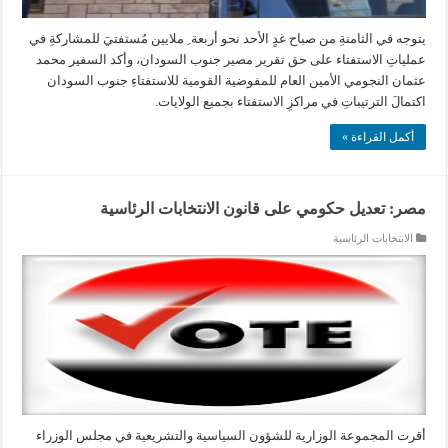
يتوجه في الثامنةِ من صباح غدٍ الأحد نحو أربعة ِ ملايين مُستفتيَ للمشاركةِ في
عملياتِ الاستفتاء على حق تقرير مصير جنوب السودان، وأكد السفير محمد
عثمان النجومي الأمين العام للمفوضية القومية للاستفتاءِ جنوب السودان
اكتمالَ الترتيباتِ في مراكزِ الاستفتاء بجميع الولايات.
أكمل القراءة »
مصر: تعديل حكومي على قانون الانتخابات الرئاسية
الانتخابات الرئاسية
أقرت المجموعة الوزارية للشؤون السياسية والتشريعية في مجلس الوزراء