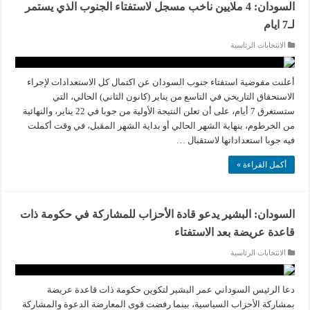
السودان: 4 ملايين ناخب مسجل لاستفتاء الجنوب الذي يستمر
لـ7 ايام
الانتخابات الرئاسية
أعلنت مفوضية استفتاء جنوب السودان عن اكتمال كل الاستعدادات لإجراء
الاستحقاق التاريخي في التاسع من يناير (كانون الثاني) الحالي، التي
ستستغرق 7 أيام، على أن تعلن النتيجة الأولية من جوبا في 22 يناير، والنهائية
من الخرطوم، بنهاية الشهر الحالي أو بداية الشهر المقبل، في وقت أكملت
فيه جوبا استعداداتها لاستقبال …
أكمل القراءة »
السودان: البشير يدعو قادة الأحزاب للمشاركة في حكومة ذات
قاعدة عريضة بعد الاستفتاء
الانتخابات الرئاسية
دعا الرئيس السوداني عمر البشير لتكوين حكومة ذات قاعدة عريضة
بمشاركة الأحزاب السياسية، بينما رفضت قوى المعارضة الدعوة والمشاركة