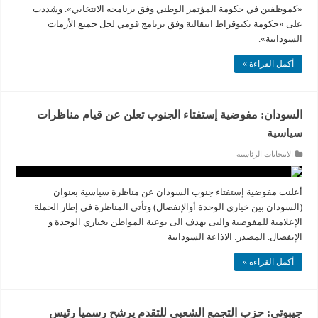
«كموظفين في حكومة المؤتمر الوطني وفق برنامجه الانتخابي». وشددت
على «حكومة تكنوقراط انتقالية وفق برنامج قومي لحل جميع الأزمات
السودانية».
أكمل القراءة »
السودان: مفوضية إستفتاء الجنوب تعلن عن قيام مناظرات
سياسية
الانتخابات الرئاسية
أعلنت مفوضية إستفتاء جنوب السودان عن مناظرة سياسية بعنوان
(السودان بين خيارى الوحدة أوالإنفصال) وتأتي المناظرة فى إطار الحملة
الإعلامية للمفوضية والتى تهدف الى توعية المواطن بخياري الوحدة و
الإنفصال. المصدر: الاذاعة السودانية
أكمل القراءة »
جيبوتي: حزب التجمع الشعبي للتقدم يرشح رسميا رئيس