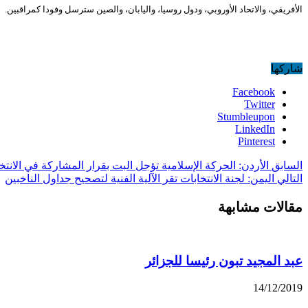
الأفريقي، والاتحاد الأوروبي، ودول روسيا، واليابان، والصين سترسل وفودا كمراقبين.
شاركها
Facebook
Twitter
Stumbleupon
LinkedIn
Pinterest
السابق
الأردن: الحركة الإسلامية تؤجل البت بقرار المشاركة في الانتخابات 
التالي
اليمن: لجنة الانتخابات تقر الآلية الفنية لتصحيح جداول الناخبين
مقالات مشابهة
عبد المجيد تبون رئيسا للجزائر
14/12/2019