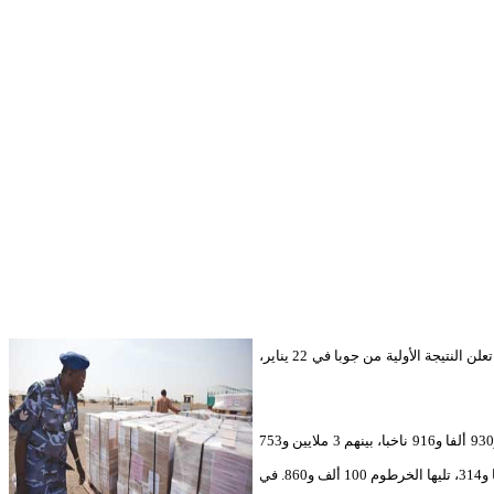
أعلنت مفوضية استفتاء جنوب السودان عن اكتمال كل الاستعدادات لإجراء الاستحقاق التاريخي في التاسع من يناير (كانون الثاني) الحالي، التي ستستغرق 7 أيام، على أن تعلن النتيجة الأولية من جوبا في 22 يناير،
وقال رئيس مفوضية الاستفتاء في جنوب السودان شان ريج في مؤتمر صحافي بمقر المفوضية بجوبا أمس إن عدد المسجلين ويحق لهم التصويت في الاستفتاء 3 ملايين و930 ألفا و916 ناخبا، بينهم 3 ملايين و753
ألفا و815 في الجنوب. وأضاف أن دول المهجر الثماني، التي تم التسجيل فيها للجنوبيين، وهي دول غربية وأفريقية وعربية، سجلت أقل نسبة تسجيل، حيث بلغ عددهم 60 ألفا و314، تليها الخرطوم 100 ألف و860. في