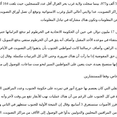
لت إلى كل مراكز التصويت، عدا ولايتي أعالي النيل وغرب الاستوائية. وتوقع أن تصل أوراق التص
عن المعلومات وتكون هناك مشاركة في تبادل المعلومات.
وقال ريج إن حكومة جنوب السودان دفعت قرابة 51 مليون جنيه سوداني، بما يعادل 17 مليون دولار، في حين أن الحكومة ال
الاستفتاء في موعده الأحد المقبل. وأضاف أنه يثق في أن الخرطوم ستفي بدفع التمويل، 
وقت الراهن، وأضاف «رسالتنا كانت لمواطني الجنوب بأن يذهبوا إلى التصويت في الأيا
ن حق المفوضية إذا ما رأت أن هناك ضرورة، وحتى الآن كل الترتيبات مكتملة. وقال إ
ا ستصبح بعيدة، حيث يتعين على المواطنين السير لنحو ست ساعات، للوصول إلى مراك
خاص، وفقا للمستشارين.
التي كان يعتصم بها جورج أتور في تمرده على حكومة الجنوب، وعدد المراقبين الدولي
قرة في كل الجنوب على الرغم من أن هناك عمليات نهب للأبقار تقع من وقت لآخر وأن
خلال عدد من الأيام لموظفي الحكومة حتى يقوموا بالتصويت، مشيرا إلى أن عملية فرز الأصوات ستستغرق 3 