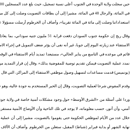
في المائة، والرجال 48 في المائة، مشيرا إلى أن بطاقات التصويت وص
استعداداتنا وصلت إلى مائة في المائة تقريبا»، وأضاف أن الخرطوم أرسلت مسؤولا 
الاستفتاء عند زيارته اليوم إلى جوبا، غير أنه نفى أن يؤثر ضعف التمويل في إجراء 
قائم في موعده في التاسع من يناير الحالي»، مستبعدا تمديد أيام الاستفتاء في ال
نمدد عملية التصويت فيمكن تقديم توصية للمفوضية بذلك». وقال إن قرار التمديد م
(يونميس) قدمت مساعدات لتسهيل وصول موظفي الاستفتاء إلى المراكز، التي قال إنه
وقدم المفوض شرحا لعملية التصويت، وقال إن الحبر المستخدم به جودة عالية، وهو 
وردا على أسئلة من «الشرق الأوسط» حول وجود مشكلات أمنية خاصة في ولاية جونقلي 
أمني، وأن أتور، حسب معلوماته، لا يوجد في تلك الناحية وأن الأوضاع الأمنية مست