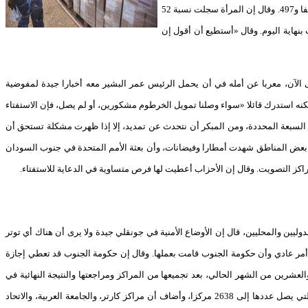
حين سجلت ولاية الوحدة في الجنوب أعلى نسبة تسجيل، حيث بلغ عدد المسجلين 500 ألف و975، بينما سجلت ولاية غرب بحر الغزال أقل عدد للمسجلين، حيث بلغت 164 ألفا و497. وقال إن المرأة سجلت نسبة 52
ويت بنهاية اليوم. وقال «أستطيع أن أقول إن
اتحادية في الخرطوم لم تدفع التزاماتها حتى الآن، معربا عن أمله في أن يحمل الرئيس عمر البشير معه أخبارا جيدة لمفوضية
لكنه استدرك قائلا «سواء وصلنا تمويل الخرطوم مشكورين، أو لم يصل، فإن الاستفتاء
م السبعة المحددة، ومن المبكر أن نتحدث عن تمديد، إلا إذا ظهرت مشكلة تستحق أن
ن بعض المناطق شهدت أمطارا وفيضانات، وأن بعثة الأمم المتحدة في جنوب السودان
ز التصويت. وقال إن الأحزاب أعطيت لها فرص متساوية في الدعاية للاستفتاء.
ين والمحليين، قال إن الأوضاع الأمنية في جونقلي جيدة ولا يرى أن هناك أي توتر
ه أمر عادي وأن حكومة الجنوب قامت بعملها. وقال إن حكومة الجنوب قد تعطي إجازة
أسابيع. وقال إن النتيجة الأولية للجنوب ستظهر في الثاني والعشرين من الشهر الحالي، بعد تجميعها من المراكز ومراجعتها والنتيجة النهائية في
نهاية الشهر أو بداية فبراير (شباط) المقبل، ستعلن من الخرطوم. وأضاف أن الآلاف من المراقبين المحليين والدوليين بدأوا في الوصول إلى الآلاف من مراكز التصويت، التي يصل عددها إلى 2638 مركزا، وأضاف أن مراكز كارتر، والجامعة العربية، والاتحاد