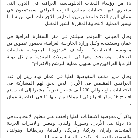
16 من رؤساء البعثات الدبلوماسية العراقية في الدول التي
ستجري فيها انتخابات مجلس النواب العراقي سيجتمعون في
عمان اليوم الثلاثاء لمدة يومين، لتدارس الإجراءات التي من شأنها
تيسير العملية الانتخابية المقررة الشهر المقبل .
وقال الحياني “المؤتمر سيلتئم في مقر السفارة العراقية في
عمان وسيفتتحه وكيل وزارة الخارجية العراقية، بحضور عضوين من
مفوضية الانتخابات” . وأضاف “ستزودنا المفوضية بتعليمات
الانتخاب، وسنبحث معها في التسهيلات المقدمة من كل دولة
للرعايا العراقيين في تسهيل عملية الترشح والاقتراع” .
وقال مدير مكتب المفوضية العليا في عمان نهاد زينل إن عدد
العراقيين المقيمين في الأردن الذين يحق لهم المشاركة في
الانتخابات يبلغ حوالي 200 ألف شخص تقريباً، مشيرا إلى انه سيتم
افتتاح 16 مركز اقتراع في المملكة من بينها 11 في العاصمة عمان
.
يذكر أن مفوضية الانتخابات العليا وافقت على تنظيم الانتخابات في
16 دولة هي الأردن، وسوريا، ولبنان، ومصر، والإمارات العربية
المتحدة، وإيران، وتركيا، وأمريكا، وألمانيا، وبريطانيا، وهولندا،
والسويد، والدنمارك، وكندا، والنمسا، واستراليا .