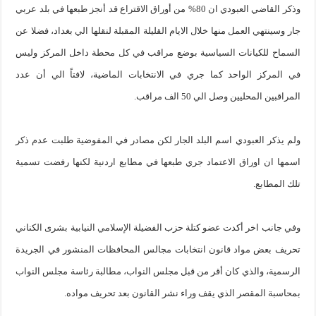
وذكر القاضي العبودي ان 80% من أوراق الاقتراع قد أنجز طبعها في بلد عربي
جار وسينتهي العمل منها خلال الايام القليلة المقبلة لنقلها الي بغداد، فضلا عن
السماح للكيانات السياسية بوضع مراقب في كل محطة داخل المركز وليس
في المركز الواحد كما جري في الانتخابات الماضية، لافتاً الي أن عدد
المراقبين المحليين وصل الي 50 الف مراقب.
ولم يذكر العبودي اسم البلد الجار لكن مصادر في المفوضية طلبت عدم ذكر
اسمها ان اوراق الاعتماد جري طبعها في مطابع اردنية لكنها رفضت تسمية
تلك المطابع.
وفي جانب اخر أكدت عضو كتلة حزب الفضيلة الإسلامي النيابية بشرى الكناني
تحريف بعض مواد قانون انتخابات مجالس المحافظات المنشور في الجريدة
الرسمية، والذي كان أقر من قبل مجلس النواب، مطالبة رئاسة مجلس النواب
بمحاسبة المقصر الذي يقف وراء نشر القانون بعد تحريف مواده.