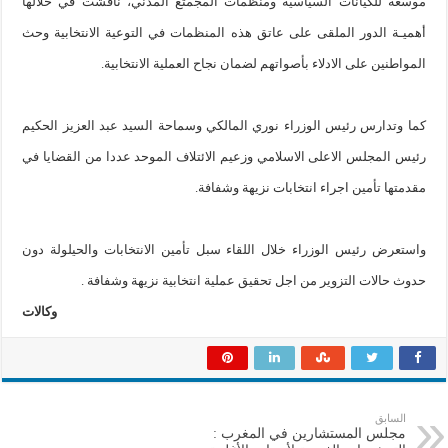
موسعة للكيانات السياسية ومنظمات المجمتع المدني، ناقشت في خلالها
أهميـة الدور الملقى على عاتق هذه المنظمات في التوعية الانتخابية وحث
المواطنين على الادلاء بأصواتهم لضمان نجاح العملية الانتخابية.
كما وتدارس رئيس الوزراء نوري المالكي وسماحة السيد عبد العزيز الحكيم
رئيس المجلس الاعلى الاسلامي وزعيم الائتلاف الموحد عددا من القضايا في
مقدمتها تأمين اجراء انتخابات نزيهة وشفافة.
واستعرض رئيس الوزراء خلال اللقاء سبل تأمين الانتخابات والحيلولة دون
حدوث حالات التزوير من اجل تحقيق عملية انتخابية نزيهة وشفافة .
وكالات
السابق
مجلس المستشارين في المغرب :