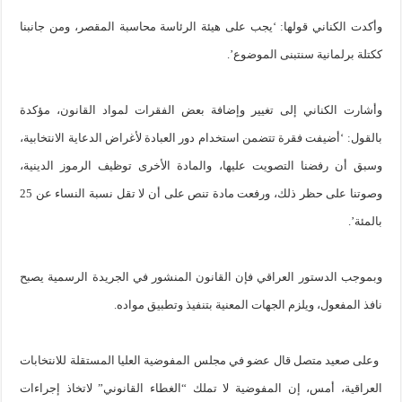
وأكدت الكناني قولها: ‘يجب على هيئة الرئاسة محاسبة المقصر، ومن جانبنا
ككتلة برلمانية سنتبنى الموضوع’.
وأشارت الكناني إلى تغيير وإضافة بعض الفقرات لمواد القانون، مؤكدة
بالقول: ‘أضيفت فقرة تتضمن استخدام دور العبادة لأغراض الدعاية الانتخابية،
وسبق أن رفضنا التصويت عليها، والمادة الأخرى توظيف الرموز الدينية،
وصوتنا على حظر ذلك، ورفعت مادة تنص على أن لا تقل نسبة النساء عن 25
بالمئة’.
وبموجب الدستور العراقي فإن القانون المنشور في الجريدة الرسمية يصبح
نافذ المفعول، ويلزم الجهات المعنية بتنفيذ وتطبيق مواده.
وعلى صعيد متصل قال عضو في مجلس المفوضية العليا المستقلة للانتخابات
العراقية، أمس، إن المفوضية لا تملك “الغطاء القانوني” لاتخاذ إجراءات