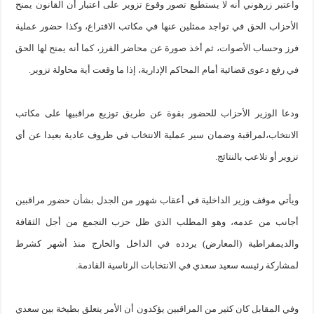
واعتبر زرهوني أنه لا يستطيع تصور وقوع تزوير على اعتبار أن القانون يمنح
الأحزاب الحق في تواجد ممثلين عنها في مكاتب الاقتراع، وكذا حضور عملية
فرز وحساب الأصوات، ثم أخذ صورة عن محاضر الفرز، كما أنه يمنح لها الحق
في رفع دعوى قضائية أمام المحاكم الإدارية، إذا ما وقعت أية محاولة تزوير.
ودعا الوزير الأحزاب للحضور بقوة عن طريق توزيع مراقبيها على مكاتب
الانتخاب،لمراقبة وضمان سير عملية الانتخاب في ظروف عادية بعيدا عن أي
تزوير أو تلاعب بالنتائج.
ويأتي موقف وزير الداخلية في أعقاب شهور من الجدل بشأن حضور مراقبين
أجانب من عدمه، وهو المطلب الذي ظل حزب التجمع من أجل الثقافة
والديمقراطية (المعارض) يردده في الداخل والخارج منذ أشهر كشرط
لمشاركة رئيسه سعيد سعدي في الانتخابات الرئاسية القادمة.
وفي المقابل كان كثير من المراقبين يؤكدون أن الأمر يتعلق بطبخة بين سعدي