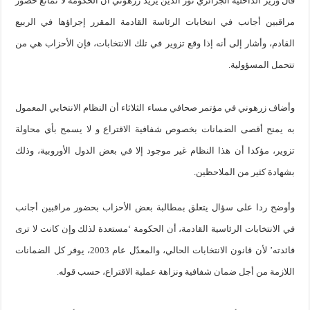
قال وزير الداخلية الجزائري نور الدين يزيد زرهوني أن الحكومة لا تمانع حضور
مراقبين أجانب في انتخابات الرئاسة القادمة المقرر إجراؤها في الربيع
القادم، وأشار إلى أنه إذا وقع تزوير في تلك الانتخابات، فإن الأحزاب هي من
تتحمل المسؤولية.
وأضاف زرهوني في مؤتمر صحافي مساء الثلاثاء أن النظام الانتخابي المعمول
به يمنح أقصى الضمانات بخصوص شفافية الاقتراع و لا يسمح بأي محاولة
تزوير، مؤكدا أن هذا النظام غير موجود إلا في بعض الدول الأوروبية، وذلك
بشهادة كثير من الملاحظين.
وأوضح ردا على سؤال يتعلق بمطالبة بعض الأحزاب بحضور مراقبين أجانب
في الانتخابات الرئاسية القادمة، أن الحكومة ‘مستعدة لذلك وإن كانت لا ترى
فائدته’ لأن قانون الانتخابات الحالي، والمعدّل عام 2003، يوفر كل الضمانات
اللازمة من أجل ضمان شفافية ونزاهة عملية الاقتراع، حسب قوله.