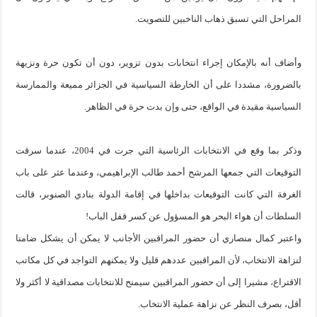
المراحل التي تسبق ذهاب الناخبين للتصويت.
وأضاف أنه بالإمكان إجراء انتخابات بدون تزوير، دون أن تكون حرة ونزيهة
بالضرورة، مشددا على أن الخارطة السياسية في الجزائر مميعة والممارسة
السياسية مقيدة في الواقع، حتى وإن بدت حرة في الظاهر.
وذكر بما وقع في الانتخابات الرئاسية التي جرت في 2004، عندما سرقت
التوقيعات التي جمعها المرشح أحمد طالب الإبراهيمي، وعندما عثر على باب
الغرفة التي كانت التوقيعات بداخلها في إقامة الدولة بنادي الصنوبر، قالت
السلطات أن هواء البحر هو المسؤول عن كسر قفل الباب!
واعتبر كمال منصاري أن حضور المراقبين الأجانب لا يمكن أن يشكل ضامنا
لنزاهة الانتخاب، لأن المراقبين عددهم قليل ولا يمكنهم التواجد في كل مكاتب
الاقتراع، مشيرا إلى أن حضور المراقبين سيمنح للانتخابات مصداقية لا أكثر ولا
أقل، بصرف النظر عن نزاهة عملية الانتخاب.