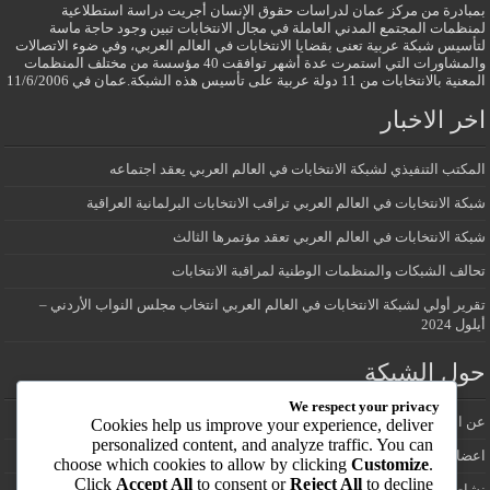
بمبادرة من مركز عمان لدراسات حقوق الإنسان أجريت دراسة استطلاعية
لمنظمات المجتمع المدني العاملة في مجال الانتخابات تبين وجود حاجة ماسة
لتأسيس شبكة عربية تعنى بقضايا الانتخابات في العالم العربي، وفي ضوء الاتصالات
والمشاورات التي استمرت عدة أشهر توافقت 40 مؤسسة من مختلف المنظمات
المعنية بالانتخابات من 11 دولة عربية على تأسيس هذه الشبكة.عمان في 11/6/2006
اخر الاخبار
المكتب التنفيذي لشبكة الانتخابات في العالم العربي يعقد اجتماعه
شبكة الانتخابات في العالم العربي تراقب الانتخابات البرلمانية العراقية
شبكة الانتخابات في العالم العربي تعقد مؤتمرها الثالث
تحالف الشبكات والمنظمات الوطنية لمراقبة الانتخابات
تقرير أولي لشبكة الانتخابات في العالم العربي انتخاب مجلس النواب الأردني –
أيلول 2024
حول الشبكة
We respect your privacy
عن الشبكة
Cookies help us improve your experience, deliver
personalized content, and analyze traffic. You can
اعضاء شبكة الانتخابات في العالم العربي
choose which cookies to allow by clicking
Customize
.
Click
Accept All
to consent or
Reject All
to decline
نشاطات الشبكة