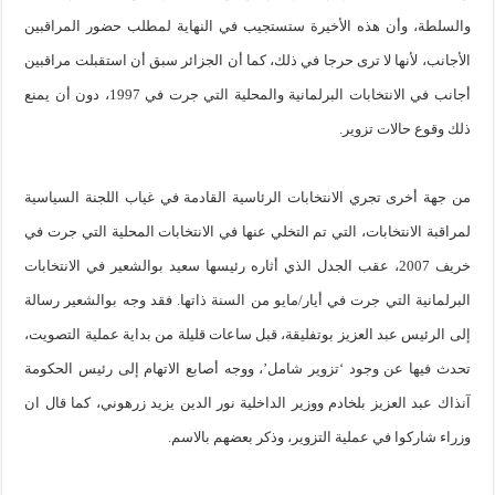
والسلطة، وأن هذه الأخيرة ستستجيب في النهاية لمطلب حضور المراقبين
الأجانب، لأنها لا ترى حرجا في ذلك، كما أن الجزائر سبق أن استقبلت مراقبين
أجانب في الانتخابات البرلمانية والمحلية التي جرت في 1997، دون أن يمنع
ذلك وقوع حالات تزوير.
من جهة أخرى تجري الانتخابات الرئاسية القادمة في غياب اللجنة السياسية
لمراقبة الانتخابات، التي تم التخلي عنها في الانتخابات المحلية التي جرت في
خريف 2007، عقب الجدل الذي أثاره رئيسها سعيد بوالشعير في الانتخابات
البرلمانية التي جرت في أيار/مايو من السنة ذاتها. فقد وجه بوالشعير رسالة
إلى الرئيس عبد العزيز بوتفليقة، قبل ساعات قليلة من بداية عملية التصويت،
تحدث فيها عن وجود ‘تزوير شامل’، ووجه أصابع الاتهام إلى رئيس الحكومة
آنذاك عبد العزيز بلخادم ووزير الداخلية نور الدين يزيد زرهوني، كما قال ان
وزراء شاركوا في عملية التزوير، وذكر بعضهم بالاسم.