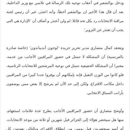
ودخل بوالشعير في أعقاب توجيه تلك الرسالة في تلاسن مع وزير الداخلية،
بعد أن قال هذا الأخير ان بوالشعير أخطأ، وأنه اعتذر، غير أن رئيس لجنة
مراقبة الانتخابات رد بكل تحد قائلا: لم ولن أعتذر. و أضاف أن ‘الإدارة هي التي
يجب أن تعتذر عن التزوير’.
ويعتقد كمال منصاري مدير تحرير جريدة ‘لوجون أنديباندون’ (خاصة صادرة
بالفرنسية) أن المشكلة لا تتمثل في حضور المراقبين الأجانب من عدمه،
معتبرا أن المشكلة الحقيقية تتمثل في نوعية المرشحين للانتخابات الرئاسية،
فلو كانوا من الوزن الثقيل فإنه بإمكانهم أن يوفروا عددا كبيرا من المراقبين
داخل مكاتب الاقتراع، ولكن إلى حد الآن لم يترشح إلا بعض ممن يوصفون
بأرانب السباق الانتخابي.
وأوضح منصاري أن حضور المراقبين الأجانب يطرح عدة علامات استفهام،
منها هل سيحضر هؤلاء إلى الجزائر قبل شهرين أو ثلاثة من موعد الانتخابات،
أم أنهم سيحضرون قبل يومين من انطلاق الاقتراع، وبالتالي يفوتون كل