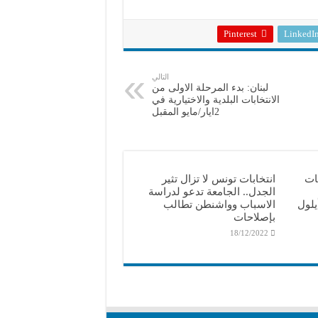
Pinterest
LinkedI
التالي
لبنان: بدء المرحلة الاولى من
الانتخابات البلدية والاختيارية في
2ايار/مايو المقبل
بات
انتخابات تونس لا تزال تثير
الجدل.. الجامعة تدعو لدراسة
يلول
الاسباب وواشنطن تطالب
بإصلاحات
18/12/2022