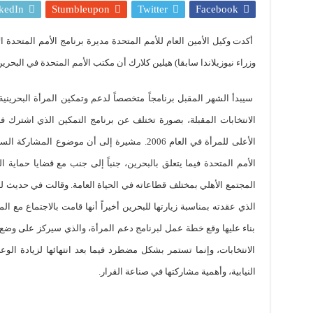
kedIn
Stumbleupon
Twitter
Facebook
أكدت وكيل الأمين العام للأمم المتحدة مديرة برنامج الأمم المتحدة ا
وزراء نيوزيلاندا سابقا) هيلين كلارك أن مكتب الأمم المتحدة في البحري
سيبدأ الشهر المقبل برنامجاً متخصصاً لدعم وتمكين المرأة البحريني
الانتخابات المقبلة، بصورة تختلف عن برنامج التمكين الذي اشترك 
الأعلى للمرأة في العام 2006. مشيرة إلى أن موضوع
الأمم المتحدة فيما يتعلق بالبحرين، جنباً إلى جنب مع قضايا حماية ا
المجتمع الأهلي بمختلف قطاعاته في الحياة العامة. وقالت في حديث ل
الذي عقدته بمناسبة زيارتها للبحرين أخيراً أنها قامت بالاجتماع مع ال
بناء عليها وقع خطة عمل لبرنامج دعم المرأة، والذي سيركز على وض
الانتخابات، وإنما تستمر بشكل مضطرد فيما بعد انتهائها لزيادة الو
النيابية، وأهمية مشاركتها في صناعة القرار.