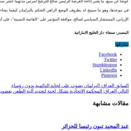
في موعدها، وهو ما سيتيح له بظروف الوضع الراهن التحكم بالبرلمان كيفما يشاء، 
الإرياني، المستشار السياسي لصالح، موافقة المؤتمر على “القائمة النسبية”، على أن يبد
المصدر: صنعاء- دار الخليج الاماراتية
شاركها
Facebook
Twitter
Stumbleupon
LinkedIn
Pinterest
السابق
العراق: البرلمان يصوت على لجانه الدائمية بدون رؤساء
التالي
العراق: المحكمة الاتحادية تشكل لجنة لتحديد آلية الطعن بعضوية
مقالات مشابهة
عبد المجيد تبون رئيسا للجزائر