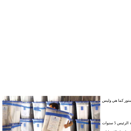
 الشعبي العام الذي يتزعمه الرئيس علي عبدالله صالح تعرض فيها رغبة الحزب الحاكم بإبقاء المادة 112 من الدستور كما هي وليس
ما يعني تخلي الحزب الحاكم عما صار يعرف بـ”قلع عداد الرئاسة” والتمديد لبقاء صالح رئيساً مدى الحياة، وان هذا المقترح جاء في سياق تعديل المادة 112 لتصبح مدة ولاية الرئيس 5 سنوات