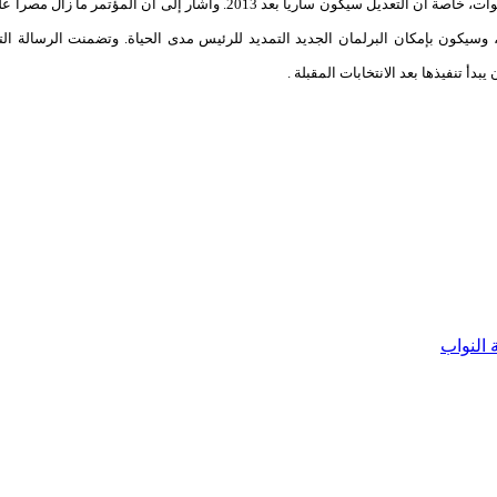
عوضاً عن سبع، ما يعني إتاحة الفرصة للرئيس صالح للترشح لمرتين مدتهما عشر سنوات، خاصة أن التعديل سيكون سارياً بعد 2013
وسيكون بإمكان البرلمان الجديد التمديد للرئيس مدى الحياة. وتضمنت الرسالة التي
أ تنفيذها بعد الانتخابات المقبلة .
 النواب