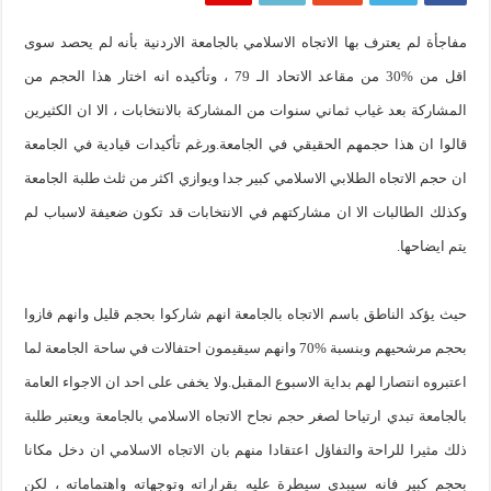
مفاجأة لم يعترف بها الاتجاه الاسلامي بالجامعة الاردنية بأنه لم يحصد سوى
اقل من %30 من مقاعد الاتحاد الـ 79 ، وتأكيده انه اختار هذا الحجم من
المشاركة بعد غياب ثماني سنوات من المشاركة بالانتخابات ، الا ان الكثيرين
قالوا ان هذا حجمهم الحقيقي في الجامعة.ورغم تأكيدات قيادية في الجامعة
ان حجم الاتجاه الطلابي الاسلامي كبير جدا ويوازي اكثر من ثلث طلبة الجامعة
وكذلك الطالبات الا ان مشاركتهم في الانتخابات قد تكون ضعيفة لاسباب لم
يتم ايضاحها.
حيث يؤكد الناطق باسم الاتجاه بالجامعة انهم شاركوا بحجم قليل وانهم فازوا
بحجم مرشحيهم وبنسبة %70 وانهم سيقيمون احتفالات في ساحة الجامعة لما
اعتبروه انتصارا لهم بداية الاسبوع المقبل.ولا يخفى على احد ان الاجواء العامة
بالجامعة تبدي ارتياحا لصغر حجم نجاح الاتجاه الاسلامي بالجامعة ويعتبر طلبة
ذلك مثيرا للراحة والتفاؤل اعتقادا منهم بان الاتجاه الاسلامي ان دخل مكانا
بحجم كبير فانه سيبدي سيطرة عليه بقراراته وتوجهاته واهتماماته ، لكن