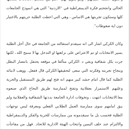
الحالي وانجحتم فكرة الديمقراطية في “الاردنية” التي هي انموذج الجامعات
كلها وستكون تجربتها هي الاساس ، وهي التي اعطت الطلبة حريتهم بالاختيار
دون اية ضغوطات”.
وكان الكركي اشار الى انه سيقدم استقالته من الجامعة في حال أخل الطلبة
بسير الانتخابات او تم الاعتراض على نزاهتها او التدخل بها لا سمح الله ، لكنها
جرت بكل شفافية وبقي د. الكركي متألقا في موقعه يحتفل بانتصار البطل
وبنجاح تجربته وفكرته التي سعى لتحقيقها.الكركي قال ففعل.. ووهب لابنائه
الطلبة كما قال امام حشد كبير منهم انه فتح لهم طريق المستقبل والحرية
وعليهم الاستمرار بعقلانية وتفتح لممارسة طريق النجاح الذي صنعوه
معا.الانتخابات انتهت ، وتخوفات ادارة الجامعة بددتها الشفافية والعقلانية ولم
يبق امامهم سوى ممارسة العمل الطلابي الفعلي ومعرفة ليس توجهات
الطلبة فحسب بل ما سيقدمونه من ممارسات للحرية والفكر والديمقراطية
والالتزام عند حلف اليمين وانتخاب الهيئة الادارية للاتحاد.. فهل من مفاجآت