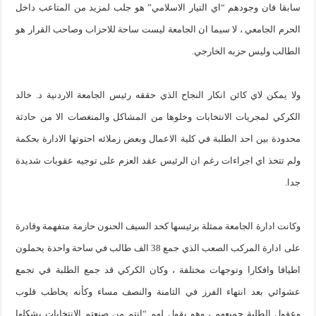
سابقا فان وجودهم “اي التيار الاسلامي” هو جلب لمزيد من المتاعب داخل
الحرم الجامعي ، لا سيما ان الجامعة ليست ساحة للاحزاب وصاحب القرار هو
الطالب وليس حزبه الخارجي.
ولا يمكن لاي كائن انكار النجاح الذي حققه رئيس الجامعة الاردنية د. خالد
الكركي لمجريات الانتخابات وخلوها من المشاكل والمنغصات الا من حادثة
محدودة بين احد الطلبة في كلية الاعمال وبعض زملائه احتوتها الادارة بحكمة
ولم تتخذ اي اجراءات رغم ان الرئيس عقد العزم على توجيه عقوبات شديدة
جدا.
وكانت ادارة الجامعة ممثلة برئيسها كحد السيف الحنون حازمة متفهمة وقادرة
على ادارة المركب الصعب الذي جمع 38 الف طالب في ساحة واحدة يحملون
اطيافا وافكارا وتوجهات مختلفة ، وكان الكركي قد جمع الطلبة في تجمع
عشوائي بعد انتهاء الفرز في الثامنة والنصف مساء وكأنه يخاطب قلوب
وعقول الطلبة جميعهم ، وهو يقول لهم “انتم من صنعتم الانتخابات بشكلها