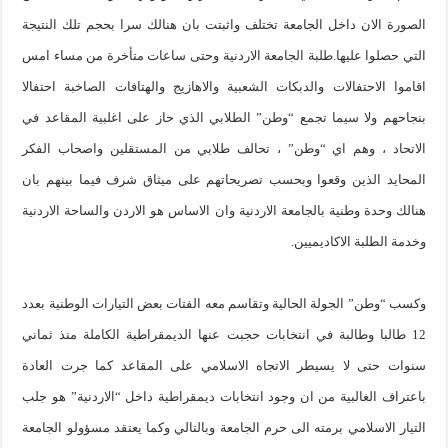
الصورة الان داخل الجامعة تختلف واثبتت بان هنالك سرا بحجم تلك النتيجة
التي حصلوا عليها.طلبة الجامعة الاردنية وحتى ساعات متأخرة من مساء امس
اقاموا الاحتفالات والدبكات الشعبية والاهازيج والهتافات الصاخبة احتفالا
بنجاحهم ولا سيما تجمع “وطن” الطلابي الذي حاز على اغلبية المقاعد في
الاتحاد ، وهم اي “وطن” ، تحالف طلابي من المستقلين واصحاب الفكر
المحايد الذين وقعوا وبحسب تصريحاتهم على ميثاق شرف فيما بينهم بان
هنالك وحدة وطنية بالجامعة الاردنية وان الاساس هو الاردن والساحة الاردنية
وخدمة الطلبة الاكاديميين.
وكسب “وطن” الجولة الحالية وتقاسم معه الفتات بعض التيارات الوطنية بعدد
12 طالبا وطالبة في انتخابات حجبت عنها الديمقراطية الكاملة منذ ثماني
سنوات حتى لا يسيطر الاتجاه الاسلامي على المقاعد كما جرت العادة
باعتراف الغالبية من ان وجود انتخابات ديمقراطية داخل “الاردنية” هو جلب
التيار الاسلامي برمته الى حرم الجامعة وبالتالي وكما يعتقد مسؤولو الجامعة