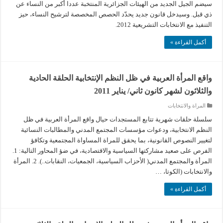
سيضم الجيل الجديد من الهيئات الجزائرية المنتخبة عددا أكبر من النساء عن
ذي قبل. وسيدخل قانون جديد يحدّد الحصص المخصصة لترشيح النساء، حيز
التنفيذ مع الانتخابات التشريعية 2012.
أكمل القراءة »
واقع المرأة العربية في ظل النظم الإنتخابية الحلقة الحادية
والثلاثون لشهر كانون ثاني/ يناير 2011
المراة والانتخابات
سلسلة حلقات شهرية تتابع المستجدات حيال واقع المرأة العربية في ظل
النظم الانتخابية، ودعوات مؤسسات المجتمع المدني والمطالبات النسائية
لتغيير النصوص القانونية، بما يحقق للمراة المساواة المجتمعية وتكافؤ
الفرص على صعيد مشاركتها السياسية والاقتصادية، في ضؤ المحاور التالية: 1.
المرأة والمجتمع المدني( الأحزاب السياسية، الجمعيات، النقابات..). 2. المرأة
والانتخابات (الكوتا، …
أكمل القراءة »