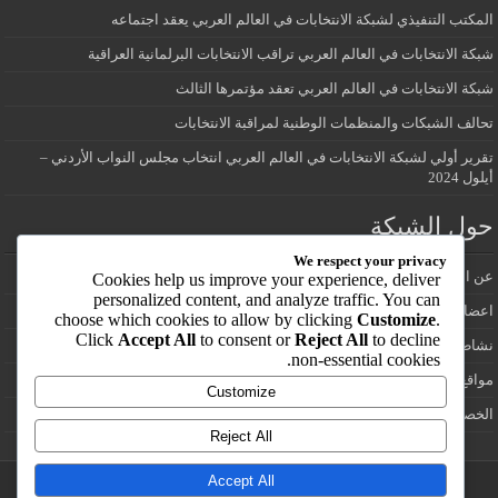
المكتب التنفيذي لشبكة الانتخابات في العالم العربي يعقد اجتماعه
شبكة الانتخابات في العالم العربي تراقب الانتخابات البرلمانية العراقية
شبكة الانتخابات في العالم العربي تعقد مؤتمرها الثالث
تحالف الشبكات والمنظمات الوطنية لمراقبة الانتخابات
تقرير أولي لشبكة الانتخابات في العالم العربي انتخاب مجلس النواب الأردني –
أيلول 2024
حول الشبكة
We respect your privacy
عن الشبكة
Cookies help us improve your experience, deliver
personalized content, and analyze traffic. You can
اعضاء شبكة الانتخابات في العالم العربي
choose which cookies to allow by clicking
Customize
.
Click
Accept All
to consent or
Reject All
to decline
نشاطات الشبكة
non-essential cookies.
مواقع انتخابية
Customize
الخصوصية
Reject All
Accept All
تصميم وتطوير /:
يوسف ابزاخ