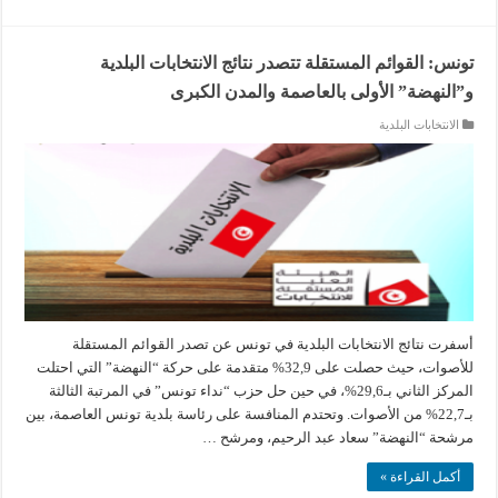
تونس: القوائم المستقلة تتصدر نتائج الانتخابات البلدية
و”النهضة” الأولى بالعاصمة والمدن الكبرى
الانتخابات البلدية
أسفرت نتائج الانتخابات البلدية في تونس عن تصدر القوائم المستقلة
للأصوات، حيث حصلت على 32,9% متقدمة على حركة “النهضة” التي احتلت
المركز الثاني بـ29,6%، في حين حل حزب “نداء تونس” في المرتبة الثالثة
بـ22,7% من الأصوات. وتحتدم المنافسة على رئاسة بلدية تونس العاصمة، بين
مرشحة “النهضة” سعاد عبد الرحيم، ومرشح …
أكمل القراءة »