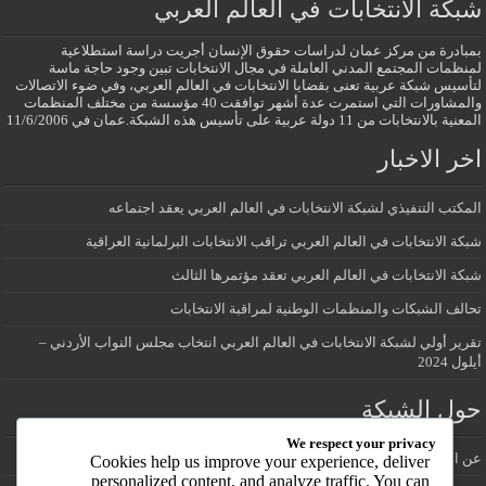
شبكة الانتخابات في العالم العربي
بمبادرة من مركز عمان لدراسات حقوق الإنسان أجريت دراسة استطلاعية
لمنظمات المجتمع المدني العاملة في مجال الانتخابات تبين وجود حاجة ماسة
لتأسيس شبكة عربية تعنى بقضايا الانتخابات في العالم العربي، وفي ضوء الاتصالات
والمشاورات التي استمرت عدة أشهر توافقت 40 مؤسسة من مختلف المنظمات
المعنية بالانتخابات من 11 دولة عربية على تأسيس هذه الشبكة.عمان في 11/6/2006
اخر الاخبار
المكتب التنفيذي لشبكة الانتخابات في العالم العربي يعقد اجتماعه
شبكة الانتخابات في العالم العربي تراقب الانتخابات البرلمانية العراقية
شبكة الانتخابات في العالم العربي تعقد مؤتمرها الثالث
تحالف الشبكات والمنظمات الوطنية لمراقبة الانتخابات
تقرير أولي لشبكة الانتخابات في العالم العربي انتخاب مجلس النواب الأردني –
أيلول 2024
حول الشبكة
We respect your privacy
عن الشبكة
Cookies help us improve your experience, deliver
personalized content, and analyze traffic. You can