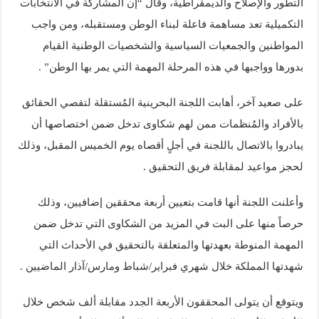
التطور والإصلاح والديمقراطية، وقال “إن المشاركة في الانتخابات
التكميلية تعد مساهمة فاعلة لبناء الوطن ومستقبله، ومن واجب
المواطنين والجمعيات السياسية والشخصيات الوطنية القيام
بدورها وواجبها في هذه المرحلة المهمة التي يمر بها الوطن” .
على صعيد آخر، أهابت اللجنة البحرينية المُستقلة لتقصي الحقائق
بالأفراد والمُنظمات ممن لهم شكاوى تدخل ضمن اختصاصها أن
يبادروا بالاتصال باللجنة في أجلٍ أقصاه يوم الخميس المقبل، وذلك
لحجز مواعيد لمقابلة فريق التحقيق .
وأعلنت اللجنة أنها قامت بتعيين أربعة محققين إضافيين، وذلك
حرصاً منها على البت في المزيد من الشكاوى التي تدخل ضمن
المهمة المنوطة بعهدتها والمتعلقة بالتحقيق في الأحداث التي
شهدتها المملكة خلال شهري فبراير/شباط ومارس/آذار الماضيين .
ويتوقع أن يتولى المحققون الأربعة الجدد مقابلة ألف شخص خلال