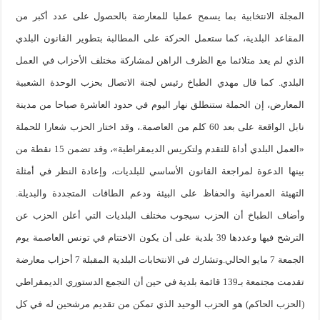
المجلة الانتخابية بما يسمح عمليا للمعارضة بالحصول على عدد أكبر من
المقاعد البلدية، كما ستعمل الحركة على المطالبة بتطوير القانون البلدي
الذي لم يعد متلائما مع الظرف الراهن لمشاركة مختلف الأحزاب في العمل
البلدي. كما قال مهدي الطباخ رئيس لجنة الاتصال بحزب الوحدة الشعبية
المعارض، إن الحملة ستنطلق نهار اليوم في حدود العاشرة صباحا من مدينة
نابل الواقعة على بعد 60 كلم من العاصمة.، وقد اختار الحزب شعارا للحملة
«العمل البلدي أداة للتقدم ولتكريس الديمقراطية»، وقد تضمن 15 نقطة من
بينها الدعوة لمراجعة القانون الأساسي للبلديات، وإعادة النظر في أمثلة
التهيئة العمرانية والحفاظ على البيئة ودعم الطاقات المتجددة والبديلة.
وأضاف الطباخ أن الحزب سيجوب مختلف البلديات التي أعلن الحزب عن
الترشح فيها وعددها 39 بلدية على أن يكون الاختتام في تونس العاصمة يوم
الجمعة 7 مايو الحالي.وتشارك في الانتخابات البلدية المقبلة 7 أحزاب معارضة
تقدمت مجتمعة بـ139 قائمة بلدية في حين أن التجمع الدستوري الديمقراطي
(الحزب الحاكم) هو الحزب الوحيد الذي تمكن من تقديم مرشحين له في كل