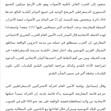
ستعود إلى الحزب الفائز بأغلبية الأصوات وهو على الأرجح سيكون التجمع
الدستوري الديمقراطي المرشح الوحيد في جميع الدوائر البلدية البالغ عددها
264 دائرة، وتخصص بقية النسبة، أي 25 في المائة من الأصوات لبقية الأحزاب
الممثلة للمعارضة، وعدد المقاعد التي ستتنافس عليها 1157 مقعدا. واستعدادا
لهذه الحملة الانتخابية قال المنذر ثابت الأمين العام للحزب التحرري الاجتماعي
المعارض، إن الحزب سينطلق في حملته من مدينة تاجروين الواقعة بمناطق
الشمال الغربي التونسي وقد اختار شعار «البلدية مدرسة للديمقراطية» في
هذه الحملة، ومن بين أهم النقاط التي اعتمدها البيان الانتخابي للحزب الدعوة
لمراجعة الأداء البلدي وكذلك مراجعة القانون البلدي للبلديات لكي تكون
للبلديات سلطة أكبر في تسيير الشأن البلدي.
وقال إسماعيل بولحية الأمين العام لحركة الاشتراكيين الديمقراطيين التي
تتزعم قائمة المعارضة التونسية بـ43 قائمة بلدية، إن الحركة ستبدأ حملتها
الانتخابية من ولاية (محافظة) قفصة الواقعة على بعد نحو 600 كلم في الجنوب
الغربي للبلاد التونسية وستركز خلال لقاءاتها مع الناخبين على المطالبة بتحوير