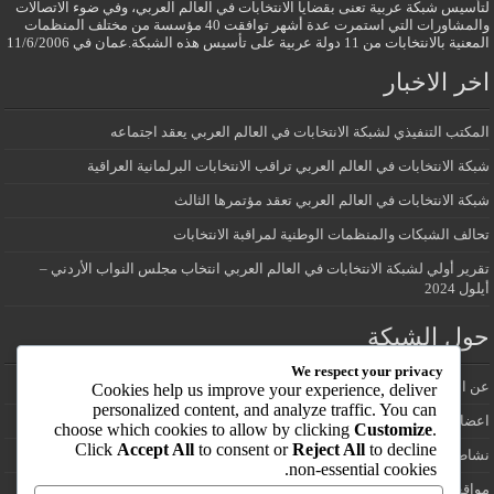
لتأسيس شبكة عربية تعنى بقضايا الانتخابات في العالم العربي، وفي ضوء الاتصالات
والمشاورات التي استمرت عدة أشهر توافقت 40 مؤسسة من مختلف المنظمات
المعنية بالانتخابات من 11 دولة عربية على تأسيس هذه الشبكة.عمان في 11/6/2006
اخر الاخبار
المكتب التنفيذي لشبكة الانتخابات في العالم العربي يعقد اجتماعه
شبكة الانتخابات في العالم العربي تراقب الانتخابات البرلمانية العراقية
شبكة الانتخابات في العالم العربي تعقد مؤتمرها الثالث
تحالف الشبكات والمنظمات الوطنية لمراقبة الانتخابات
تقرير أولي لشبكة الانتخابات في العالم العربي انتخاب مجلس النواب الأردني –
أيلول 2024
حول الشبكة
We respect your privacy
عن الشبكة
Cookies help us improve your experience, deliver
personalized content, and analyze traffic. You can
اعضاء شبكة الانتخابات في العالم العربي
choose which cookies to allow by clicking
Customize
.
Click
Accept All
to consent or
Reject All
to decline
نشاطات الشبكة
non-essential cookies.
مواقع انتخابية