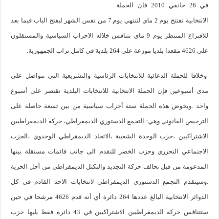
في 26 جانفي 2010 فان الحملة
الانتخابية تفتتح يوم 2 ماي لتنتهي يوم 7 من نفس الشهر ليفتح الباب فيما بعد
للاقتراع المنتظر يوم 9 ماي تتنافس خلاله الاحزاب السياسية والمستقلون
على 4626 مقعدا بلديا موزعة على 264 بلدية في كامل تراب الجمهورية.
وخلافا للحملة الدعائية للانتخابات الرئاسية والتشريعية التي تتواصل على
مدى أسبوعين فإن الحملة الانتخابية للانتخابات البلدية تقتصر على أسبوع
واحد .
ويخوض هذه الحملة ستة أحزاب سياسية من بين تسعة حاصلة على
الترخيص القانوني وهي: التجمع الدستوري الديمقراطي، حركة الديمقراطيين
الاشتراكيين ،حزب الوحدة الشعبية ،الاتحاد الديمقراطي الوحدوي ،الحزب
الاجتماعي التحرري وحزب الخضر للتقدم الى جانب قائمات مستقلة بينها
المدعومة من قبل تحالف حركة التجديد والتكتل الديمقراطي من أجل الحرية
.
وسيتقدم التجمع الدستوري الديمقراطي لانتخابات الاحد القادم في كل
الدوائر الانتخابية البالغ عددها 264 دائرة أي أنه قدم 4626 مرشحا في حين
ستتنافس حركة الديمقراطيين الاشتراكيين في 43 دائرة فقط يليها حزب