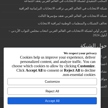
المكتب التنفيذي لشبكة الانتخابات في العالم العربي يعقد اجتماعه
شبكة الانتخابات في العالم العربي تراقب الانتخابات البرلمانية العراقية
شبكة الانتخابات في العالم العربي تعقد مؤتمرها الثالث
تحالف الشبكات والمنظمات الوطنية لمراقبة الانتخابات
تقرير أولي لشبكة الانتخابات في العالم العربي انتخاب مجلس النواب الأردني –
أيلول 2024
حول الشبكة
We respect your privacy
عن الشبكة
Cookies help us improve your experience, deliver
personalized content, and analyze traffic. You can
اعضاء شبكة الانتخابات في العالم العربي
choose which cookies to allow by clicking
Customize
.
Click
Accept All
to consent or
Reject All
to decline
نشاطات الشبكة
non-essential cookies.
مواقع انتخابية
Customize
الخصوصية
Reject All
Accept All
تصميم وتطوير /:
يوسف ابزاخ