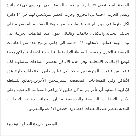
الوحدة الشعبية في 39 دائرة ثم الاتحاد الديمقراطي الوحدوي في 23 دائرة
وتقدم الحزب الاجتماعي التحرري وحزب الخضر بمرشحين لهما في 14 دائرة
لكل منهما في حين بلغ عدد قائمات «المواطنية» المستقلة المحسوبة على
تحالف التجديد والتكتل 6 قائمات. وبالتالي يكون عدد القائمات الحزبية التي
تبدا اليوم حملتها الانتخابية 403 قائمة الى جانب ترشح عدد من القائمات
المستقلة الاخرى.
وتخصص السلطة الإدارية طيلة الحملة الانتخابية أماكن معينة
لوضع الإعلانات الانتخابية. وفي هذه الأماكن تخصص مساحات متساوية لكل
قائمة من قائمات المترشحين. ويحجر كل تعليق خاص بالانتخابات خارج هذه
الأماكن وفي المساحات المخصصة للمترشحين الآخرين.ويمكن للسلطة
الإدارية المعنية أن تأمر بإزالة كل تعليق لا يراعي الضوابط القانونية.
وعلى
عكس الانتخابات الرئاسية والتشريعية فـــان الحملة الدعائية للانتخابات
البلدية تقتصر على المعلقات فقط دون حصص الاذاعة والتلفزيون.
المصدر: جريدة الصباح التونسية