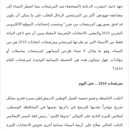
جهة ثانية، انتشرت الدعاية (المجحفة) ضد المرشحات مما اضطر النساء إلى
مضاعفة جهودهن أكثر من المرشحين الرجال للتغلب على ما يمكن أن يكون
قد لحق بصورتهن كمرشحات من ضرر”.وبحسب إحصائيات الموقع الالكتروني
البحرين 2010 والمعني بالانتخابات البحرينية المقبلة يتبين أن نحو 6 في المائة
فقط من الأسماء التي تم طرحها لمرشحي ومرشحات انتخابات 2010 هن من
النساء، وهو ما يعادل 8 نساء طرحن أسمائهن كمرشحات محتملات أو
مؤكدات. فهل ستكون هذه هي الحصيلة النسائية الوحيدة لمرشحات العام
2010؟
مترشحات 2010… حتى اليوم
أعلنت الناشطة وعضو جمعية العمل الوطني الديمقراطي منيرة فخرو بشكل
صريح مؤخراً تقدمها للترشح في دائرتها نفسها في المحافظة الوسطى،
لتنافس للمرة الثانية على التوالي “عدوها اللدود” رئيس كتلة المنبر الإسلامي
النائب الحالي صلاح علي. أربعة أسماء نسائية أخرى تخوض الانتخابات للمرة