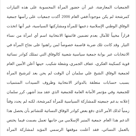
الجمعيات المعارضة، غير أن حضور المرأة المحسوبة على هذه التيارات
كمرشحة لم يكن موجوداً.ففي العام 2006 أكدت جمعيات على رأسها جمعية
الوفاق الوطني الإسلامية دعمها للمرأة ومشاركتها السياسية، غير أنها اتخذت
قراراً مخيباً للآمال بعدم تضمين قائمتها الانتخابية اسم أي امرأة من نساء
التيار. وقد كانت تلك ضربة قاصمة خصوصاً لمن راهنوا على نجاح المرأة في
الانتخابات عبر بوابة جمعية سياسية شعبية كالوفاق التي تمتلك كوادر نسائية
قوية كسكينة العكري، عفاف الجمري، وشعلة شكيب. حينها أعلن الأمين العام
لجمعية الوفاق الشيخ علي سلمان أن الوقت لم يحن بعد لترشيح المرأة
بسبب حسابات متعلقة بالدوائر الانتخابية وظروف السيدات المنتميات
للجمعية. وفي مؤتمر الأمانة العامة للجمعية الذي عقد منذ أشهر، كرر سلمان
إعلانه بدعم جمعيته للمشاركة السياسية للمرأة كمرشحة، لكنه لم يحدد وقتاً
زمنياً لذلك الأمر الذي دفع بعض كوادر الوفاق النسائية للتشائم بأن يحصل هذا
الدعم هذا العام. جمعية المنبر الإسلامي من جانبها تعمل بصمت فيما يختص
بالعمل النسائي، فقد أعلنت موقفها الرسمي المؤيد لمشاركة المرأة