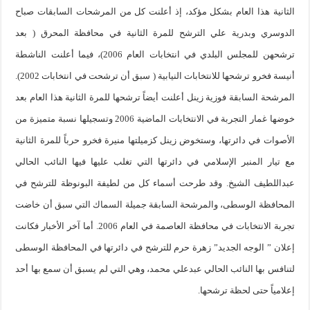
الثانية هذا العام بشكل مؤكد، إذ أعلنت كل من المرشحات السابقات صباح
الدوسري وبدرية علي الترشح للمرة الثانية في محافظة المحرق ( بعد
ترشحهن للمجلس البلدي في انتخابات العام 2006)، فيما أعلنت الناشطة
أنيسة فخرو ترشحها للانتخابات النيابية ( سبق أن ترشحت في انتخابات 2002).
المرشحة السابقة فوزية زينل أعلنت أيضاً ترشحها للمرة الثانية هذا العام بعد
خوضها غمار التجربة في الانتخابات الماضية 2006 وتسجيلها نسبة متميزة من
الأصوات في دائرتها، وستخوض زينل كزميلتها منيرة فخرو حرباً للمرة الثانية
مع تيار المنبر الإسلامي في دائرتها التي تغلب عليها فيها النائب الحالي
عبداللطيف الشيخ. وقد طرحت أسماء كل من لطيفة البونوظة للترشح في
المحافظة الوسطى، والمرشحة السابقة جميلة السماك التي سبق أن خاضت
تجربة الانتخابات في محافظة العاصمة في العام 2006. أما آخر الأخبار فكانت
إعلان ” الوجه الجديد” زهرة حرم للترشح في دائرتها في المحافظة الوسطى
لتنافس بها النائب الحالي عبدعلي محمد، وهي التي لم يسبق أن سمع بها أحد
إعلامياً حتى لحظة ترشحها.