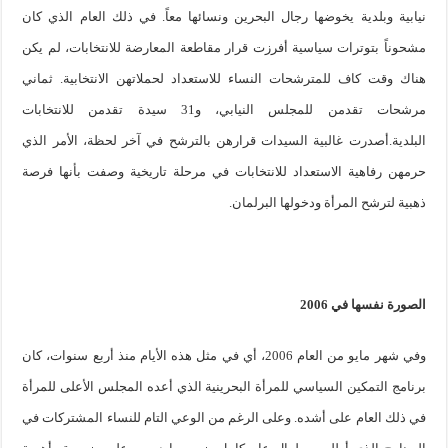
نيابية وبلدية يخوضها رجال البحرين ونسائها معاً. في ذلك العام الذي كان
مشحوناً بتوترات سياسية أفرزت قرار مقاطعة المعارضة للانتخابات، لم يكن
هناك وقت كاف للمترشحات النساء للاستعداد لحملاتهن الانتخابية. ثماني
مرشحات تقدمن للمجلس النيابي، و31 سيدة تقدمن للانتخابات
البلدية.أصدرت غالبية السيدات قرارهن بالترشح في آخر لحظة، الأمر الذي
حرمهن رفاهية الاستعداد للانتخابات في مرحلة تاريخية وصفت بأنها فرصة
ذهبية لترشح المرأة ودخولها البرلمان.
الصورة نفسها في 2006
وفي شهر مايو من العام 2006، أي في مثل هذه الأيام منذ أربع سنوات، كان
برنامج التمكين السياسي للمرأة البحرينية الذي أعده المجلس الأعلى للمرأة
في ذلك العام على أشده. وعلى الرغم من الوعي التام للنساء المشتركات في