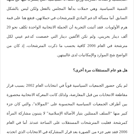
التنمية السياسية. وهي حملات بدأها المجلس بالفعل ولكن ليس بالشكل
السابق. أما مسألة الدعم المادي للمترشحات في حملاتهن، فتقع هنا على قمة
هرم الأولويات. فقد أثبتت التجربة أن الحملة الانتخابية الواحدة تكلف نحو 20
ألف دينار بحريني، ولم تكن الألفين دينار التي خصصت كدعم عيني لكل
مترشحة في العام 2006 كافية بحسب ما ذكرت المترشحات، إذ كان من
الواضح شح الموارد والإمكانيات لدى غالبيتهن.
هل هو عام المستقلات مرة أخرى؟
لم يكن حضور الجمعيات السياسية قوياً في انتخابات العام 2002 بسبب قرار
مقاطعة الانتخابات من قبل المعارضة، ولذلك كانت المعركة الانتخابية محصورة
بين أطراف الجمعيات السياسية المحسوبة على “الموالاة”، والتي كان جزء
كبير منها “السلف الممثلين بتيار الأصالة الإسلامية” لا يتبنون مشاركة المرأة
كمرشحة. فغلبت المترشحات المستقلات على الساحة عندئذ. أما في العام
2006 فقد تغير جزء من الصورة بعد قرار المشاركة في الانتخابات الذي اتخذته