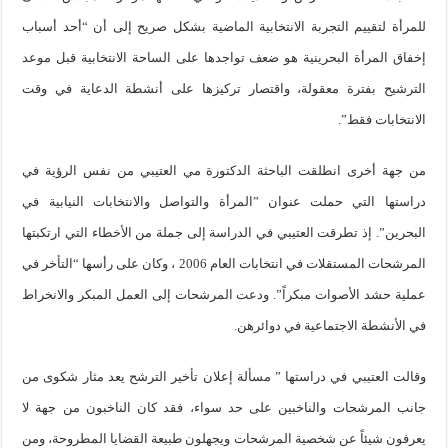
للمرأة لتقييم التجربة الانتخابية الماضية بشكل صريح إلى أن “أحد أسباب
إخفاق المرأة البحرينية هو ضعف تواجدها على الساحة الانتخابية قبل موعد
الترشيح بفترة معقولة، واقتصار تركيزها على أنشطة الدعاية في وقت
الانتخابات فقط”.
من جهة أخرى انطلقت الباحثة الدكتورة مي العتيبي من نفس الرؤية في
دراستها التي حملت عنوان ”المرأة والتواصل والانتخابات النيابية في
البحرين”. إذ تطرقت العتيبي في الدراسة إلى جملة من الأخطاء التي ارتكبتها
المرشحات المستقلات في انتخابات العام 2006 ، وكان على رأسها “التأخر في
عملية حشد الأصوات مبكراً”. ودعت المرشحات إلى العمل المبكر والانخراط
في الأنشطة الاجتماعية في دوائرهن.
وقالت العتيبي في دراستها ” مسألة إعلان تأخير الترشح يعد مثار شكوى من
جانب المرشحات والناخبين على حد سواء، فقد كان الناخبون من جهة لا
يعرفون شيئاً عن شخصية المرشحات ويجهلون طبيعة القضايا المطروحة، ومن