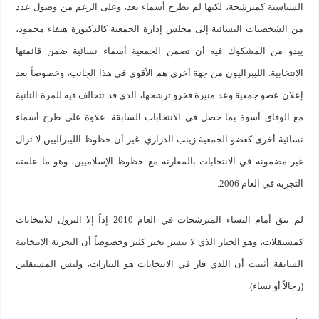
السياسية كمترشحة، لكنها لم تطرح أسماء بعد، وعلى الرغم من وصول عدد
من الشخصيات النسائية إلى مجلس إدارة الجمعية كالدكتورة هيفاء محمود،
يبدو من المشكوك فيه أن تضمن الجمعية أسماء نسائية ضمن قائمتها
الانتخابية. الليبراليون من جهة أخرى هم الأقوى في هذا الجانب، وخصوصاً بعد
إعلان عضو جمعية وعد منيرة فخرو ترشحها، الذي قد تتحالف فيه للمرة الثانية
مع الوفاق أسوة بما حصل في الانتخابات السابقة. علاوة على طرح أسماء
نسائية أخرى كعضو الجمعية زينب الدرازي. غير أن حظوظ الليبراليين لا تزال
غير مضمونة في الانتخابات بالمقارنة مع حظوظ الإسلاميين، وهو ما علمته
التجربة في العام 2006.
لم يبق أمام النساء المترشحات في العام 2010 إذاً إلا النزول للانتخابات
كمستقلات، وهو الخيار الذي لا يبشر بخير كثير وخصوصاً أن التجربة الانتخابية
السابقة أثبتت أن اللذي فاز في الانتخابات هو التيارات، وليس المستقلين
(رجالاً أو نساء).