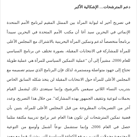
دعم المترشحات… الإشكالية الأكبر
في تصريح أخير له لبوابة المرأة بين الممثل المقيم لبرنامج الأمم المتحدة
الإنمائي في البحرين سيد آغا أن مكتب الأمم المتحدة في البحرين سيبدأ
برنامجاً متخصصاً لدعم وتمكين المرأة البحرينية بالاشتراك مع المجلس الأعلى
للمرأة للمشاركة في الانتخابات المقبلة، بصورة تختلف عن برنامج السياسي
للعام 2006، مشيراً إلى أن “عملية التمكين السياسي للمرأة هي عملية طويلة
تحتاج إلى جهود متواصلة ومستمرة، لذلك فإن البرنامج الذي سيتم تصميمه مع
المجلس الأعلى للمرأة حول الانتخابات المقبلة لن يتخذ شكله السابق الخاص
بتدريب النساء اللاتي سيقمن بالترشيح، وإنما سيتعدى ذلك ليشمل القيام
بحملات لتوعية وتثقيف الجمهور بهذه المشاركة”. من خلال هذا التصريح، وعدد
آخر من التصريحات المطروحة من قبل المجلس الأعلى للمرأة، يتبين بأن
قضية تمكين المترشحات لن تكون هذا العام عبر برامج تدريبية مكثفة مثلما
حصل في العام 2006، وإنما ستشمل نوعاً أشمل وأوسع من التوعية
المجتمعية وحملات التدريب ورفع الكفاءة السياسية التي يشترك فيها مع معهد