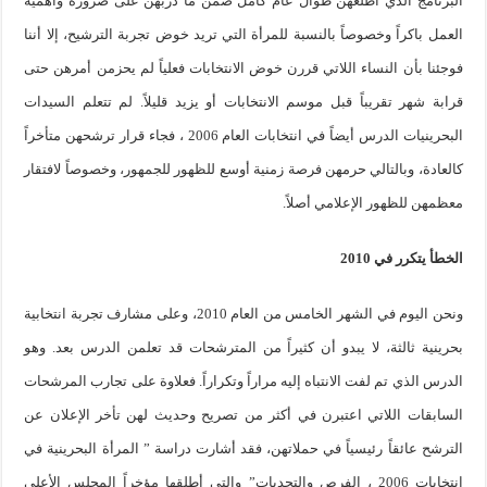
البرنامج الذي أطلعهن طوال عام كامل ضمن ما دربهن على ضرورة وأهمية
العمل باكراً وخصوصاً بالنسبة للمرأة التي تريد خوض تجربة الترشيح، إلا أننا
فوجئنا بأن النساء اللاتي قررن خوض الانتخابات فعلياً لم يحزمن أمرهن حتى
قرابة شهر تقريباً قبل موسم الانتخابات أو يزيد قليلاً. لم تتعلم السيدات
البحرينيات الدرس أيضاً في انتخابات العام 2006 ، فجاء قرار ترشحهن متأخراً
كالعادة، وبالتالي حرمهن فرصة زمنية أوسع للظهور للجمهور، وخصوصاً لافتقار
معظمهن للظهور الإعلامي أصلاً.
الخطأ يتكرر في 2010
ونحن اليوم في الشهر الخامس من العام 2010، وعلى مشارف تجربة انتخابية
بحرينية ثالثة، لا يبدو أن كثيراً من المترشحات قد تعلمن الدرس بعد. وهو
الدرس الذي تم لفت الانتباه إليه مراراً وتكراراً. فعلاوة على تجارب المرشحات
السابقات اللاتي اعتبرن في أكثر من تصريح وحديث لهن تأخر الإعلان عن
الترشح عائقاً رئيسياً في حملاتهن، فقد أشارت دراسة ” المرأة البحرينية في
انتخابات 2006 ، الفرص والتحديات” والتي أطلقها مؤخراً المجلس الأعلى