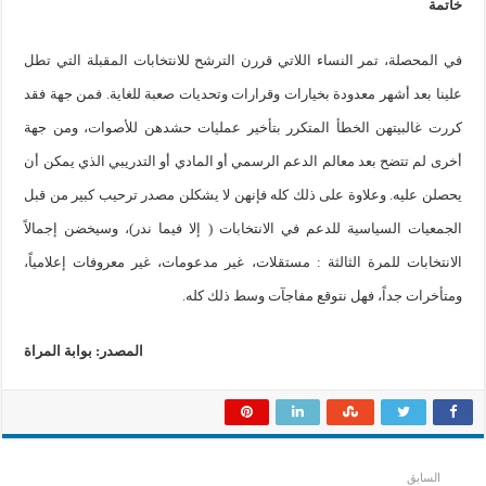
خاتمة
في المحصلة، تمر النساء اللاتي قررن الترشح للانتخابات المقبلة التي تطل
علينا بعد أشهر معدودة بخيارات وقرارات وتحديات صعبة للغاية. فمن جهة فقد
كررت غالبيتهن الخطأ المتكرر بتأخير عمليات حشدهن للأصوات، ومن جهة
أخرى لم تتضح بعد معالم الدعم الرسمي أو المادي أو التدريبي الذي يمكن أن
يحصلن عليه. وعلاوة على ذلك كله فإنهن لا يشكلن مصدر ترحيب كبير من قبل
الجمعيات السياسية للدعم في الانتخابات ( إلا فيما ندر)، وسيخضن إجمالاً
الانتخابات للمرة الثالثة : مستقلات، غير مدعومات، غير معروفات إعلامياً،
ومتأخرات جداً، فهل نتوقع مفاجآت وسط ذلك كله.
المصدر: بوابة المراة
السابق