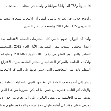
14 مليوناً و788 ألفا و644 مواطنا ومواطنة في مختلف المحافظات.
وأوضح جلالي في تصريح لـ سانا أمس أن الانتخاب سيجري فقط بمو
التشريعي 125 للعام 2011 وباستخدام الحبر السري.
وأكد أن الوزارة تقوم بتأمين كل مستلزمات العملية الانتخابية ب
أعضاء مجلس الشعب لل
الصادر بالمرسوم الت
والأختام الخاصة بالمراكز الانتخابية والستائر الخاصة بغرف الاقترا
المطبوعات على المحافظين الذين سيوزعونها على المراكز الانتخابية
يشار إلى أنه بموجب المادة الرابعة من قانون الانتخابات العامة 
والإناث أتم الثامنة عشرة من عمره ما لم يكن محروما من هذا الحق أ
نصت المادة الخامسة من نفس القانون على أنه يحرم من حق الانت
بمرض عقلي مؤثر في أهليته طوال مدة مرضه والمحكوم عليهم بجنا