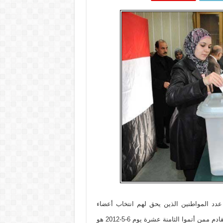
عدد المواطنين الذين يحق لهم انتخاب أعضاء
مجلس الشعب للدور التشريعي الأول للعام 2012 يوم الاثنين 7 آيار القادم ممن أتموا الثامنة عشرة يوم 6-5-2012 هو