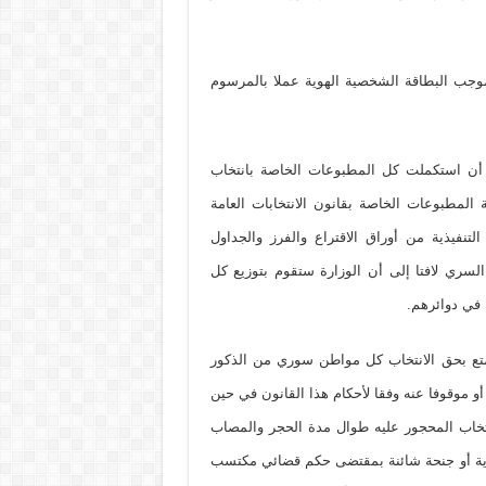
جب البطاقة الشخصية الهوية عملا بالمرسوم
عد أن استكملت كل المطبوعات الخاصة بانتخاب
دور التشريعي الأول للعام 2012 والمتضمنة المطبوعات الخاصة بقانون الانتخابات العامة
شريعي رقم /101/ تاريخ 3-8-2011 وتعليماته التنفيذية من أوراق الاقتراع والفرز والجداول
ع السري لافتا إلى أن الوزارة ستقوم بتوزيع كل
 في دوائرهم.
يتمتع بحق الانتخاب كل مواطن سوري من الذكور
و موقوفا عنه وفقا لأحكام هذا القانون في حين
خاب المحجور عليه طوال مدة الحجر والمصاب
ية أو جنحة شائنة بمقتضى حكم قضائي مكتسب