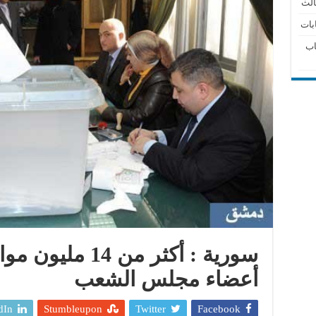
الث
بات
اب
سورية : أكثر من 
أعضاء مجلس الشعب
dIn
Stumbleupon
Twitter
Facebook