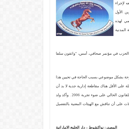
ه لإجراء
ن الأول
مي لهذه
 المدنية
ي الحزب في مؤتمر صحافي، أمس، “واثقون سلفا
روحة بشكل موضوعي بسبب الحاجة في تحيين هذا
لة على الأقل هناك مقاطعة إدارية جدية لا بد أن
تشملها هذه الانتخابات إلى غير ذلك من الحاجة الوجيهة في مراجعة للقانون الحالي على ضوء تجربة 2006 . وأكد ولد
ات على أن تناقش مع الهيئات المعنية بالتفصيل
المصدر: نواكشوط – دار الخليج الاماراتية