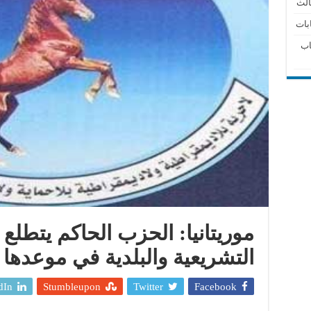
الث
بات
اب
موريتانيا: الحزب الحاكم يتطلع إ
التشريعية والبلدية في موعدها
dIn
Stumbleupon
Twitter
Facebook