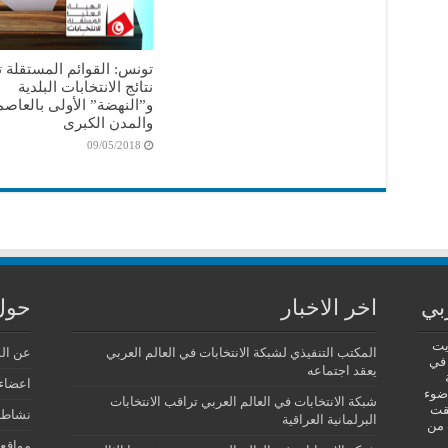
تونس: القوائم المستقلة 
نتائج الانتخابات البلدية
و”النهضة” الأولى بالعاصم
والمدن الكبرى
09/05/2018
بي
اخر الاخبار
حول
يت
المكتب التنفيذي لشبكة الانتخابات في العالم العربي
عن ال
 في
يعقد اجتماعه
اعضاء 
 ضوء
شبكة الانتخابات في العالم العربي تراقب الانتخابات
فقت
نشاطا
البرلمانية العراقية
 من
مواقع 