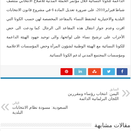
الداعمة للكوتا النسائية خلال مؤتمر الحملة المدنية للاصلاح الانتخابي منتصف
شباط/فبراير2010، على ضرورة تعديل المادة 6 في مشروع قانون الانتخابات
البلدية والاختيارية لتحتفظ النساء بالمقاعد المخصصة لهن حسب الكوتا التي
اقرت وعدم جواز انتقال هذه المقاعد الى الرجال. كما ودعت الى حض
الأحزاب على ترشيح نساء على لوائحها، والى توحيد جهود الهيئة الداعمة
للكوتا النسائية مع الهيئة الوطنية لشؤون المرأة وحض المؤسسات الاعلامية
ومؤسسات المجتمع المدني لدعم الكوتا النسائية.
السابق
اليمن: انتخاب رؤساء ومقررين
اللجان البرلمانية الدائمة
التالي
السعودية: مسودة نظام الانتخابات
البلدية
مقالات مشابهة