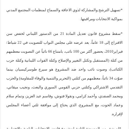
*تسهيل الترشح والمشاركة لذوي الاعاقة والسماح لمنظمات المجتمع المدني
بمواكبة الانتخابات ومراقبتها.
*سقط مشروع قانون تعديل المادة 21 من الدستور اللبناني لخفض سن
الاقتراع إلى 18 عاماً، بعد عرضه على مجلس النواب للتصويت في 22 شباط/
فبراير2010، بحضور أكثر من 100 نائب، بامتناع 66 نائباً عن التصويت معظمهم
من كتلة (المستقبل وتكتل التغيير والإصلاح وكتلة القوات اللبنانية وكتلة حزب
الكتائب)، وصوت نائب واحد ضد المشروع هو سيرج طوسركيسيان بينما
صوّت 34 نائباً، معظمهم من كتلتي (التحرير والتنمية والوفاء للمقاومة) والحزب
التقدمي الاشتراكي وكتلتي حزبي القومي السوري والبعث، ونجيب ميقاتي،
ومحمد الصفدي، وأحمد كرامي، ونقولا فتوش، وقاسم عبد العزيز، وتمام سلام
وعماد الحوت، مع المشروع، الذي يحتاج إلى موافقة ثلثي أعضاء المجلس
لإقراره.
*لم يتبق من المسودة الثانية لمشروع قانون الانتخابات البلدية والاختيارية