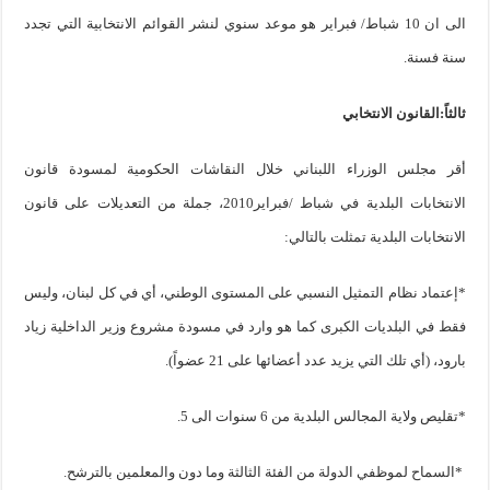
الى ان 10 شباط/ فبراير هو موعد سنوي لنشر القوائم الانتخابية التي تجدد
سنة فسنة.
ثالثاً:القانون الانتخابي
أقر مجلس الوزراء اللبناني خلال النقاشات الحكومية لمسودة قانون
الانتخابات البلدية في شباط /فبراير2010، جملة من التعديلات على قانون
الانتخابات البلدية تمثلت بالتالي:
*إعتماد نظام التمثيل النسبي على المستوى الوطني، أي في كل لبنان، وليس
فقط في البلديات الكبرى كما هو وارد في مسودة مشروع وزير الداخلية زياد
بارود، (أي تلك التي يزيد عدد أعضائها على 21 عضواً).
*تقليص ولاية المجالس البلدية من 6 سنوات الى 5.
*السماح لموظفي الدولة من الفئة الثالثة وما دون والمعلمين بالترشح.