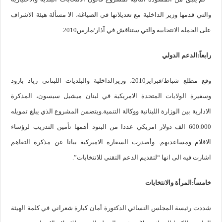
والتي قدمها وزير الداخلية مع تعديلاتها في الصياغة، الا مسألة هيئة الاشراف
على الحملة الانتخابية والتي ستناقش في آذار/مارس2010.
رابعاً:الدعم الدولي
وقع مطلع شباط/فبراير2010، وزيرالداخلية والبلديات اللبناني زياد بارود
وسفيرة الولايات المتحدة الامريكية في لبنان ميشيل سيسون، المذكرة
الادارية بين الوزارة اللبنانية ووكالة التنمية.ويتضمن المشروع الذي يبلغ تمويله
600.000 الف دولار امريكي عددا من البنود أهمها تأمين التدريب لرؤساء
الاقلام ومساعديهم. وأصدرت السفارة الاميركية بيانا عن مذكرة التفاهم
اشارت فيه الى انها “لتقديم الدعم التقني للانتخابات”.
خامساً:المرأة والانتخابات
شددت رئيسة المجلس النسائي الدكتورة أمان كبارة شعراني في كلمة الهيئة