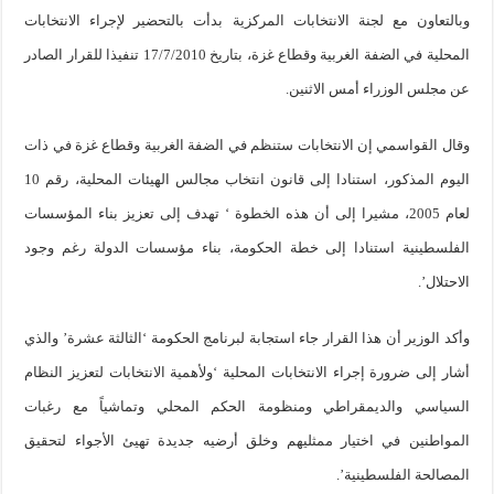
وبالتعاون مع لجنة الانتخابات المركزية بدأت بالتحضير لإجراء الانتخابات
المحلية في الضفة الغربية وقطاع غزة، بتاريخ 17/7/2010 تنفيذا للقرار الصادر
عن مجلس الوزراء أمس الاثنين.
وقال القواسمي إن الانتخابات ستنظم في الضفة الغربية وقطاع غزة في ذات
اليوم المذكور، استنادا إلى قانون انتخاب مجالس الهيئات المحلية، رقم 10
لعام 2005، مشيرا إلى أن هذه الخطوة ‘ تهدف إلى تعزيز بناء المؤسسات
الفلسطينية استنادا إلى خطة الحكومة، بناء مؤسسات الدولة رغم وجود
الاحتلال’.
وأكد الوزير أن هذا القرار جاء استجابة لبرنامج الحكومة ‘الثالثة عشرة’ والذي
أشار إلى ضرورة إجراء الانتخابات المحلية ‘ولأهمية الانتخابات لتعزيز النظام
السياسي والديمقراطي ومنظومة الحكم المحلي وتماشياً مع رغبات
المواطنين في اختيار ممثليهم وخلق أرضيه جديدة تهيئ الأجواء لتحقيق
المصالحة الفلسطينية’.