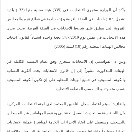
وأكد أن الوزارة ستجري الانتخابات في (335) هيئة محلية منها (132) بلدية
تشمل (107) بلديات في الضفة الغريبة و (25) بلدية في قطاع غزه والمجالس
القروية التي تنطبق عليها شروط الانتخابات في الضفة الغربية، بحيث تجري
هذه الانتخابات في نفس يوم 17/7/2010 دفعة واحده استناداً لقانون انتخاب
مجالس الهيئات المحلية رقم (10) لسنه (2005)’.
وبين د. القواسمي إن الانتخابات ستجري وفق نظام النسبية الكاملة في
الهيئات المذكورة، مشيراً إلى إن قانون الانتخابات يحدد ألكوته النسائية
والكوتة المسيحية في جميع الهيئات المحلية على إن تكون ألكوته المسيحية
بنسب متفاوتة وذلك حسب المنطقة الانتخابية.
وأضاف: ‘سيتم اعتماد سجل الناخبين المعتمد لدى لجنة الانتخابات المركزية
وأن اللجنة ستقوم بتحديث السجل الانتخابي ودعوه المواطنين غير المسجلين
بالتسجيل، وستعمل على اتخاذ الإجراءات اللازمة لمباشرة عملية الانتخابات
إعدادا وتنظيماً وإشرافا وتعيين طواق الدوائر الانتخابية التسجيل والاقتراع