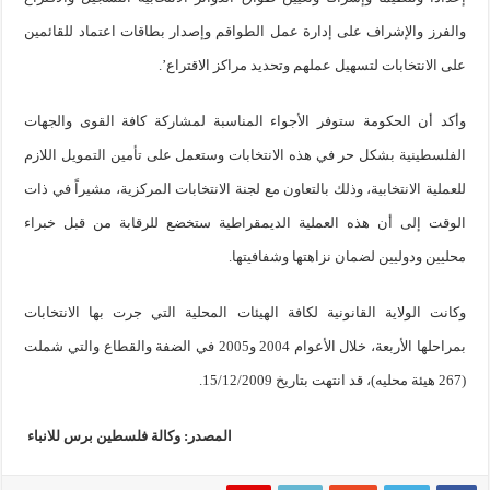
والفرز والإشراف على إدارة عمل الطواقم وإصدار بطاقات اعتماد للقائمين
على الانتخابات لتسهيل عملهم وتحديد مراكز الاقتراع’.
وأكد أن الحكومة ستوفر الأجواء المناسبة لمشاركة كافة القوى والجهات
الفلسطينية بشكل حر في هذه الانتخابات وستعمل على تأمين التمويل اللازم
للعملية الانتخابية، وذلك بالتعاون مع لجنة الانتخابات المركزية، مشيراً في ذات
الوقت إلى أن هذه العملية الديمقراطية ستخضع للرقابة من قبل خبراء
محليين ودوليين لضمان نزاهتها وشفافيتها.
وكانت الولاية القانونية لكافة الهيئات المحلية التي جرت بها الانتخابات
بمراحلها الأربعة، خلال الأعوام 2004 و2005 في الضفة والقطاع والتي شملت
(267 هيئة محليه)، قد انتهت بتاريخ 15/12/2009.
المصدر: وكالة فلسطين برس للانباء