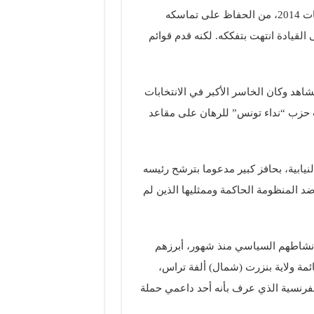
ولم يتمكن حزب “نداء تونس”، غريم “النهضة” والفائز بانتخابات 2014، من الحفاظ على تماسكه
لقيادة انتهت بتفككه. لكنه قدم قوائم
هد وكان الخاسر الأكبر في الانتخابات
ت حزب “نداء تونس” للرهان على مقاعد
يابية، بحافز كبير مدعوما بترشح رئيسه
د المنظومة الحاكمة وممثليها الذين لم
د انطلقوا في نشاطهم السياسي منذ شهور، أبرزهم
مة ولاية بنزرت (شمال) ألفة تراس،
الفرنسية الذي عرف بأنه أحد داعمي حملة