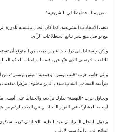
– من يملك حظوظا في التشريعية؟
تبقى الانتخابات التشريعية، كما كان الحال بالنسبة للدورة ال
مع تواصل منع نشر نتائج استطلاعات الرأي.
ولكن واستنادا إلى دراسات غير رسمية، من المتوقع أن تستفيد
للناخب التونسي الذي عبّر عن رفضه لسياسات الحكم الحالية
وإلى جانب حزب “قلب تونس” وجمعية “عيش تونسي”، من المتو
يترأسه المحامي الشاب سيف الدين مخلوف مركزا متقدما. وت
ويحاول حزب “النهضة” تدارك تراجعه والحفاظ على أقصى ما 
أريحية المشاركة في القرار السياسي في البلاد بالرغم من هز
ويقول المحلل السياسي عبد اللطيف الحناشي “ربما ستكون 
لنتائج الدورة الرئاسية الأولى.