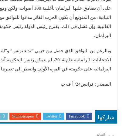
على أن يصادق عليها البرلمان بأغ
النيابية، من المتوقع أن يكون الحزب الفائز مدعوا للتوافق
الغالبية. وإن فشل في ذلك، يقترح رئيس الدولة رئيس حكوم
البرلمان.
وبالرغم من التوافق الذي حصل بين حزبي “نداء تونس” و”النه
الانتخابات البرلمانية عام 2014، لم يتمكن 
البرلمانية على حكومته في المرة الأولى واضطر إلى تغييرها 
المصدر : فرانس24/ أ ف ب
n
Stumbleupon
Twitter
Facebook
شاركها
السابق