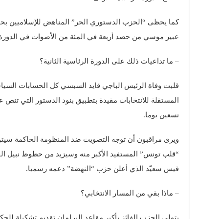
كما يحظى “الحزب الدستوري الحر” المناهض للإسلاميين بحاف
عبير موسي من حصد أربعة في المئة من الأصوات في الدورة ا
– ما تداعيات ذلك على الدورة الرئاسية الثانية؟
قلبت وفاة الرئيس الباجي قايد السبسي كل الحسابات السياسي
المستقلة للانتخابات مقيدة بتطبيق بنود الدستور التي تنص عل
تسعين يوما.
ويرى مراقبون أن توجه التصويت ضد المنظومة الحاكمة سي
“قلب تونس” المستفيد الأكبر منه وسيزيد من حظوظ نبيل القر
قيس سعيّد الذي أعلن حزب “النهضة” دعمه رسميا.
– ماذا بقي من المسار الانتخابي؟
يتولى الحزب الفائز بأكبر مقاعد البرلمان تقديم تشكيلة للحك