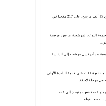
تتنافس أكثر من 1500 قائمة حزبية وائتلافية ومستقلة بأكثر من 15 ألف مرشح، على 217 مقعدا في
جموع اللوائح المرشحة، ما يعزز فرضية
ون.
ريعية بعد أن فشل مرشحه إلى الرئاسة
في المقابل، تقدم رئيس الحزب راشد الغنوشي للمرة الأولى منذ ثورة 2011 على قائمة الدائرة الأولى
 في مرحلة لاحقة.
 بمدينة صفاقس (جنوب) إلى عدم
”، بحسب قوله.