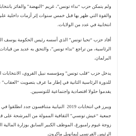
والقوة التي ظهر بها قبل خمس سنوات إثر أزمات داخلية على ا
انتخابية في عدد من الولايات.
أفاد حزب “تحيا تونس” الذي أسسه رئيس الحكومة يوسف الشا
الرئاسية، من تراجع “نداء تونس”، والتحق به عديد من قيادا
البرلمان.
يدخل حزب “قلب تونس” ومؤسسه نبيل القروي، الانتخابات الن
للدورة الرئاسية الثانية في إطار ما عرف بتصويت “العقاب” ض
يقدموا حلولا اقتصادية واجتماعية للتونسيين.
ويبرز في انتخابات 2019 النيابية متنافسون جد
جمعية “عيش تونسي” الثقافية الممولة من المرشحة على قائ
زوجة غيوم رامبورغ، الموظف الكبير السابق بوزارة المالية 
الرئيس الفرنسي إيمانويل ماكرون.