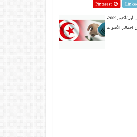
Pinterest
Linke
اسفرت نتائج الانتخابات الرئاسية التونسية التي جرت في الـ25 تشرين أول/أكتوبر2009،
زين العابدين بن علي) بحصوله عل نسبة 89.62% من اجمالي الأصوات