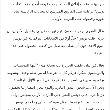
من جهته، وعقب إغلاق المكاتب بـ35 دقيقة، أصدر حزب “قلب
تونس” بزعامة نبيل القروي المترشح للانتخابات الرئاسية بيانا
بفوزه وحصوله على المرتبة الأولى.
وقال القروي، وهو مسجون بتهم تهرب ضريبي وغسيل الأموال، إن
حزبه “قلب تونس” حلّ أولا في الانتخابات البرلمانية في تونس
اليوم الأحد، دون أن يعطي تفاصيل عن كيفية الحصول على هذه
النتيجة.
وقال في بيان -تلقت الجزيرة نت نسخة منه- “أيتها التونسيات
والتونسيون شكرا، فرغم كل ما تعرضنا له من ظلم وحيف وتشويه،
ورغم وجودي في السجن؛ فقد نجحنا في الدور الأوّل للرئاسية،
ونحن الآن مرشحون للدور الثاني، واليوم تتعزز انتصاراتنا بحصول
حزبنا حزب قلب تونس الفتي على المرتبة الأولى بمجلس نواب
الشعب، حيث اخترتمونا لنمثل صوتكم العالي وحلمكم بتونس
جديدة وأفضل، وأنتم باختياركم تحمّلوننا مسؤوليّة تشكيل الحكومة