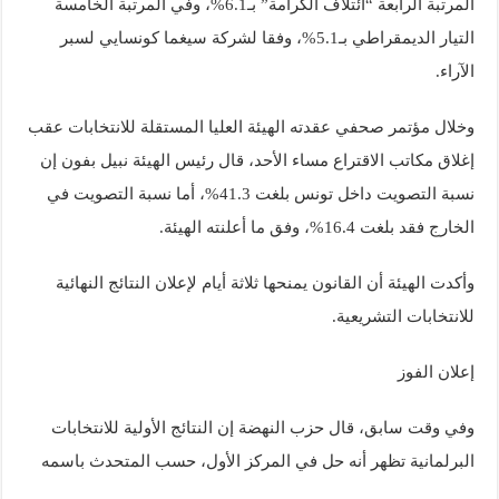
المرتبة الرابعة “ائتلاف الكرامة” بـ6.1%، وفي المرتبة الخامسة
التيار الديمقراطي بـ5.1%، وفقا لشركة سيغما كونسايي لسبر
الآراء.
وخلال مؤتمر صحفي عقدته الهيئة العليا المستقلة للانتخابات عقب
إغلاق مكاتب الاقتراع مساء الأحد، قال رئيس الهيئة نبيل بفون إن
نسبة التصويت داخل تونس بلغت 41.3%، أما نسبة التصويت في
الخارج فقد بلغت 16.4%، وفق ما أعلنته الهيئة.
وأكدت الهيئة أن القانون يمنحها ثلاثة أيام لإعلان النتائج النهائية
للانتخابات التشريعية.
إعلان الفوز
وفي وقت سابق، قال حزب النهضة إن النتائج الأولية للانتخابات
البرلمانية تظهر أنه حل في المركز الأول، حسب المتحدث باسمه