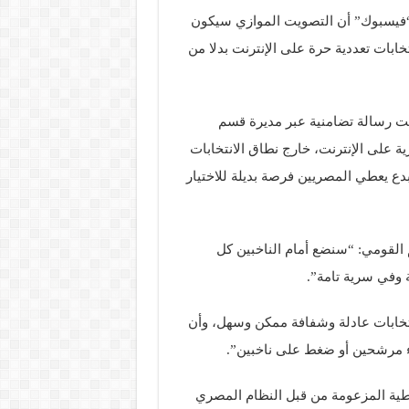
ر صفحة ” Masr 2018 مصر” على “فيسبوك” أن التصويت الموازي سيكون
شارك في انتخابات تعددية حرة على الإنترنت بدلا من
ت رسالة تضامنية عبر مديرة قسم
ية على الإنترنت، خارج نطاق الانتخابات
دع يعطي المصريين فرصة بديلة للاختيار
القومي: “سنضع أمام الناخبين كل
 وفي سرية تامة”.
نتخابات عادلة وشفافة ممكن وسهل، وأن
 مرشحين أو ضغط على ناخبين”.
راطية المزعومة من قبل النظام المصري