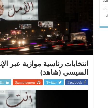
الث
بات
اب
انتخابات رئاسية موازية عبر الإ
السيسي (شاهد)
dIn
Stumbleupon
Twitter
Facebook