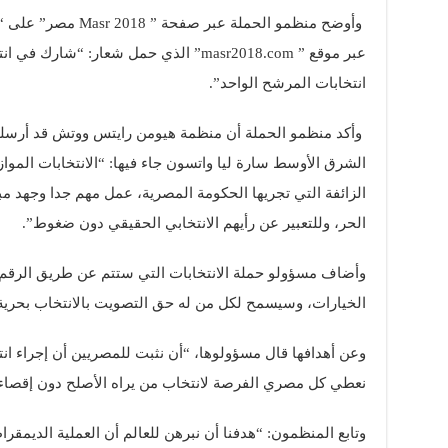
وأوضح منظمو الحملة عب
عبر موقع ” masr2018.com” الذي حمل شعار: “
انتخابات المرشح الواحد”.
وأكد منظمو الحملة أن منظمة هيومن رايتس ووتش قد أرسل
الشرق الأوسط سارة ليا واتسون جاء فيها: “الانتخابات المواز
الزائفة التي تجريها الحكومة المصرية، عمل مهم جدا وجهد مب
الحر، وللتعبير عن رأيهم الانتخابي الحقيقي دون ضغوط”.
وأضاف مسؤولو حملة الانتخابات التي ستتم عن طريق الرقم 
الخيارات، وسيسمح لكل من له حق التصويت بالانتخاب بحرية
وعن أهدافها قال مسؤولوها، “أن نثبت للمصريين أن إجراء ا
نعطي كل مصري الفرصة لانتخاب من يراه الأصلح دون إقصاء
وتابع المنظمون: “هدفنا أن نبرهن للعالم أن العملية الديمق