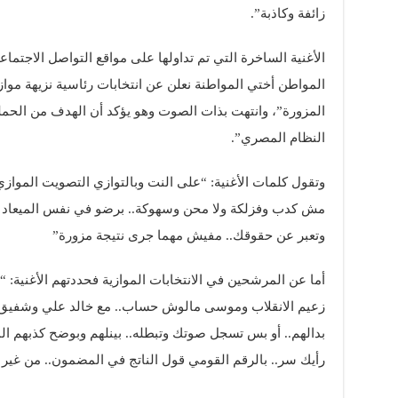
زائفة وكاذبة”.
الأغنية الساخرة التي تم تداولها على مواقع التواصل الاجتم
المواطن أختي المواطنة نعلن عن انتخابات رئاسية نزيهة موازية
المزورة”، وانتهت بذات الصوت وهو يؤكد أن الهدف من الحملة:
النظام المصري”.
وتقول كلمات الأغنية: “على النت وبالتوازي التصويت المواز
مش كدب وفزلكة ولا محن وسهوكة.. برضو في نفس الميعاد 
وتعبر عن حقوقك.. مفيش مهما جرى نتيجة مزورة”
أما عن المرشحين في الانتخابات الموازية فحددتهم الأغنية: “
زعيم الانقلاب وموسى مالوش حساب.. مع خالد علي وشفيق و
بدالهم.. أو بس تسجل صوتك وتبطله.. بينلهم وبوضح كذبهم 
رأيك سر.. بالرقم القومي قول الناتج في المضمون.. من غير