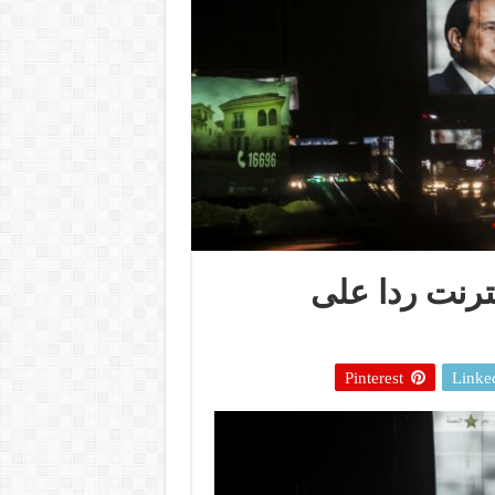
نترنت ردا على
Pinterest
Linke