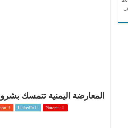
بات
شبكة الانتخابات في العالم العربي تراقب الان
اب
المعارضة اليمنية تتمسك بشروطه
pon
LinkedIn
Pinterest