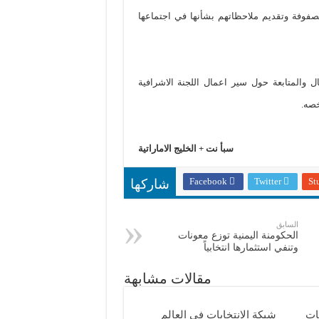
مصفوفة وتقديم ملاحظاتهم بشأنها في اجتماعها
 والمتابعة حول سير اعمال اللجنة الاشرافية
خصه.
سبأ نت + الخليج الاماراتية
Facebook
Twitter
St
شاركها
السابق
الحكومنة اليمنية توزع معونات
وتنفي استثمارها انتخابياً
مقالات مشابهة
بات
شبكة الانتخابات في العالم