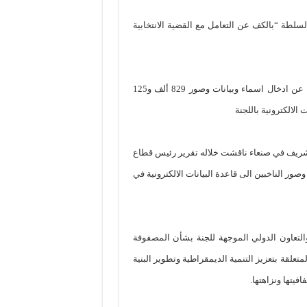
سلطة “بالكف عن التعامل مع القضية الانتخابية
وفي جانب اخر أعلنت اللجنة العليا للانتخابات والاستفتاء اليوم الثلاثاء عن ادخال اسماء وبيانات وصور 829 ألف و125
الالكترونية باللجنة
الشريف في صنعاء ناقشت خلاله تقرير رئيس قطاع
صور الناخبين الى قاعدة البيانات الالكترونية في
التعاون الدولي الموجهة للجنة بشأن المصفوفة
 لاجندة الاصلاحات الوطنية الشاملة للعامين( 2009 – 2010م) المتعلقة بتعزيز التنمية الديمقراطية وتطوير البنية
فيتها ونزاهتها.