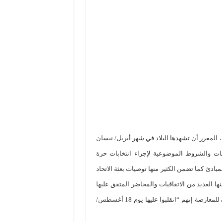
، المقرر أن تشهدها البلاد في شهر أبريل/ نيسان
ات والشروط الموضوعية لإجراء انتخابات حرة
ادئ كما تضمن الكثير منها توصيات بعثة الاتحاد
لتوقيع عليها مع الحزب الحاكم العام ،2006 كما تضمنها العديد من الاتفاقيات والمحاضر المتفق عليها
والموقعة من كل من اللقاء المشترك والسلطة وحزبها الذين قال بيان للمعارضة إنهم “انقلبوا عليها يوم 18 أغسطس/