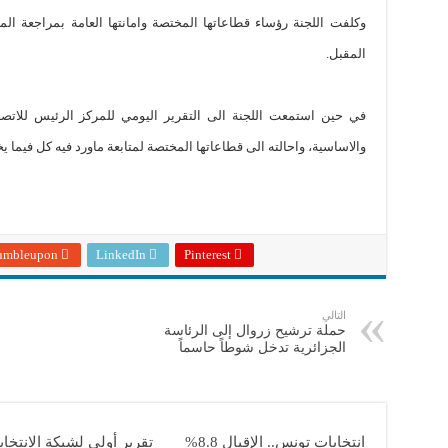
وكلفت اللجنة رؤساء قطاعاتها المختصة وامانتها العامة بمراجعة ال
المقبل.
في حين استمعت اللجنة الى التقرير اليومي للمركز الرئيس للاتصال
والاساسية، واحالته الى قطاعاتها المختصة لمتابعة ماورد فيه كل فيما ي
umbleupon
LinkedIn
Pinterest
التالي
حملة ترشيح زروال إلى الرئاسة
الجزائرية تدخل شوطاً حاسماً
انتخابات تونس.. الإقبال 8.8%
تقرير أولي لشبكة الانتخا