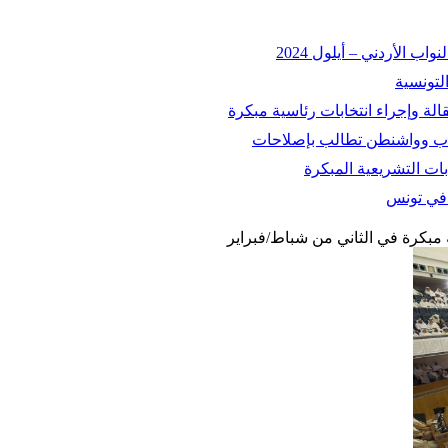
 الأردني – أيلول 2024
التونسية
اسباب وواشنطن تطالب بإصلاحات
ات التشريعية المبكرة
ة في تونس
 مبكرة في الثاني من شباط/فبراير