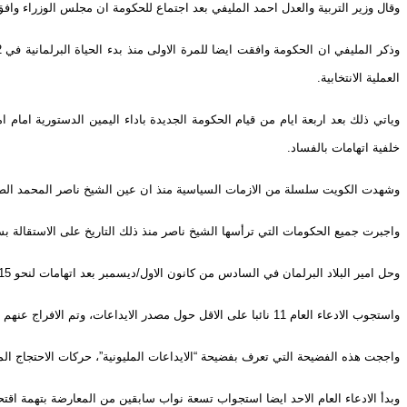
وقال وزير التربية والعدل احمد المليفي بعد اجتماع للحكومة ان مجلس الوزراء وافق
العملية الانتخابية.
وياتي ذلك بعد اربعة ايام من قيام الحكومة الجديدة باداء اليمين الدستورية امام
خلفية اتهامات بالفساد.
وشهدت الكويت سلسلة من الازمات السياسية منذ ان عين الشيخ ناصر المحمد الصباح رئ
واجبرت جميع الحكومات التي ترأسها الشيخ ناصر منذ ذلك التاريخ على الاستقالة ب
وحل امير البلاد البرلمان في السادس من كانون الاول/ديسمبر بعد اتهامات لنحو 15 نائبا من اصل 50 بتلقي ايداعات مصرفية ضخمة تصل الى 350 مليون دولار. وجميع هؤلاء النواب من الموالين للحكومة.
واستجوب الادعاء العام 11 نائبا على الاقل حول مصدر الايداعات، وتم الافراج عنهم جميعا بكفالة قدرها 18 الف دولار لكل منهم.
واججت هذه الفضيحة التي تعرف بفضيحة “الايداعات المليونية”، حركات الاحتجاج ال
وبدأ الادعاء العام الاحد ايضا استجواب تسعة نواب سابقين من المعارضة بتهمة اقتحا