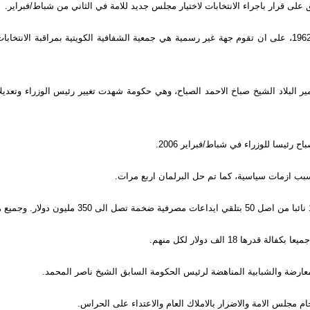
 على قرار باجراء الانتخابات لاختيار مجلس جديد للامة في الثاني من شباط/فبراير.
وذكر المليفي ان الحكومة وافقت ايضا للمرة الاولى منذ بدء الحياة البرلمانية في 1962، على ان تقوم جهة غير رسمية 
 امير البلاد الشيخ صباخ الاحمد الصباح، وهي حكومة شهدت تغيير رئيس الوزراء وتع
يسا للوزراء في شباط/فبراير 2006.
سبب ازمات سياسية، كما تم حل البرلمان اربع مرات.
معارضة والشبابية المناهضة لرئيس الحكومة السابق الشيخ ناصر المحمد.
م مجلس الامة والاضرار بالاملاك العام والاعتداء على الحراس.