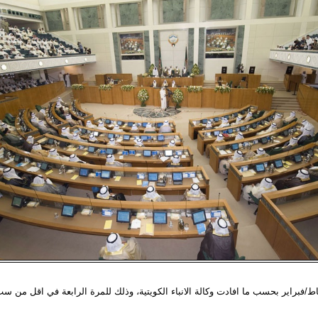
ط/فبراير بحسب ما افادت وكالة الانباء الكويتية، وذلك للمرة الرابعة في اقل من 