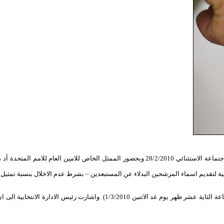
تماعة الاستثنائي
28/2/2010 وبحضور الممثل الخاص للامين العام للامم الم
سية لتقديم اسماء المرشحين البدلاء عن المستبعدين – بشرط عدم الاخلال بنسبة تمثيل الن
واكدت الحسيني على ضرورة تقديم اسماء المرشحين البدلاء خلال مدة اقصاها (الساع