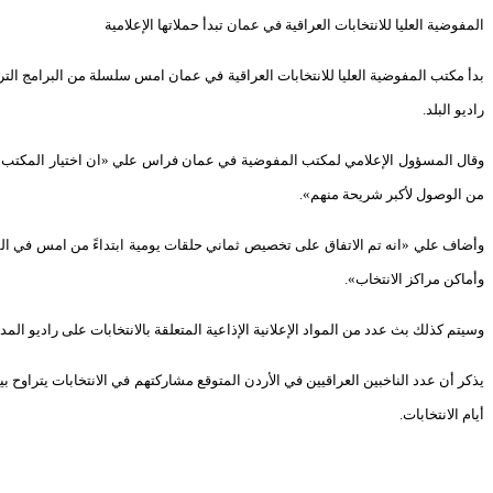
المفوضية العليا للانتخابات العراقية في عمان تبدأ حملاتها الإعلامية
بدأ مكتب المفوضية العليا للانتخابات العراقية في عمان
امس سلسلة من البرامج التروي
راديو البلد.
وقال المسؤول الإعلامي لمكتب المفوضية في عمان فراس علي «ان اختيار
المكتب ل
من الوصول لأكبر شريحة منهم».
وأضاف علي «انه تم الاتفاق على تخصيص ثماني حلقات يومية ابتداءً من
امس في السا
وأماكن مراكز الانتخاب».
وسيتم كذلك بث عدد من المواد الإعلانية الإذاعية المتعلقة
بالانتخابات على راديو المد
يذكر أن عدد الناخبين العراقيين في الأردن المتوقع مشاركتهم في
الانتخابات يتراوح بين 150 – 200 الف ناخب، حيث ستستقبله
أيام الانتخابات.