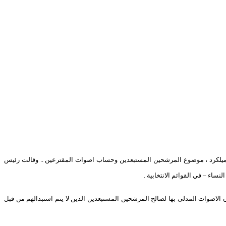
تحدة آد ميلكرد ، موضوع المرشحين المستبعدين وحساب اصوات المقترعين .. وقالت رئيس
ساء – في القوائم الانتخابية .
ة الثاية عشر ظهر يوم غد الاثنين 1/3/2010) .واشارت رئيس الادارة الانتخابية الى ان الاصوات المدلى بها لصالح المرشحين المستبعدين الذين لا يتم استبدالهم من قبل