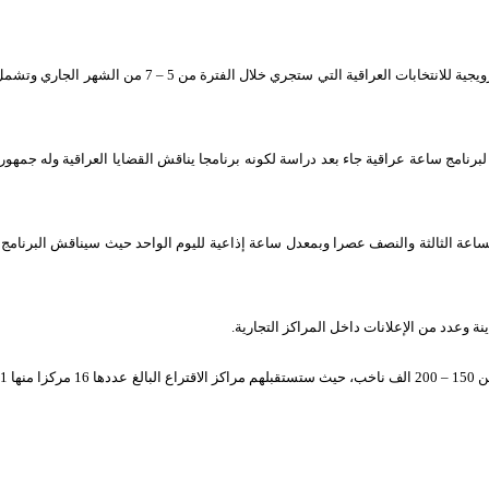
جية للانتخابات العراقية التي ستجري خلال
الفترة من 5 – 7 من الشهر الجاري وتشمل مجموعة من المواد الدعائية
برنامج ساعة عراقية جاء بعد دراسة لكونه برنامجا يناقش القضايا
العراقية وله جمهور
عة الثالثة والنصف عصرا وبمعدل ساعة إذاعية لليوم الواحد
حيث سيناقش البرنامج كل
ينة وعدد من الإعلانات داخل المراكز
التجارية.
م مراكز
الاقتراع البالغ عددها 16 مركزا منها 11