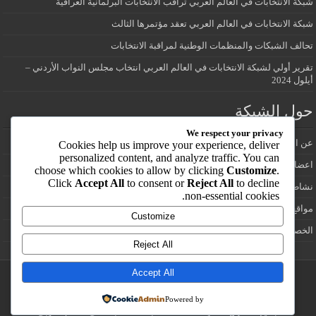
شبكة الانتخابات في العالم العربي تراقب الانتخابات البرلمانية العراقية
شبكة الانتخابات في العالم العربي تعقد مؤتمرها الثالث
تحالف الشبكات والمنظمات الوطنية لمراقبة الانتخابات
تقرير أولي لشبكة الانتخابات في العالم العربي انتخاب مجلس النواب الأردني –
أيلول 2024
حول الشبكة
We respect your privacy
عن الشبكة
Cookies help us improve your experience, deliver
personalized content, and analyze traffic. You can
اعضاء شبكة الانتخابات في العالم العربي
choose which cookies to allow by clicking
Customize
.
Click
Accept All
to consent or
Reject All
to decline
نشاطات الشبكة
non-essential cookies.
مواقع انتخابية
Customize
الخصوصية
Reject All
Accept All
تصميم وتطوير /:
يوسف ابزاخ
Powered by
جميع الحقوق محفوظة 2025 © شبكة الانتخابات في العالم العربي