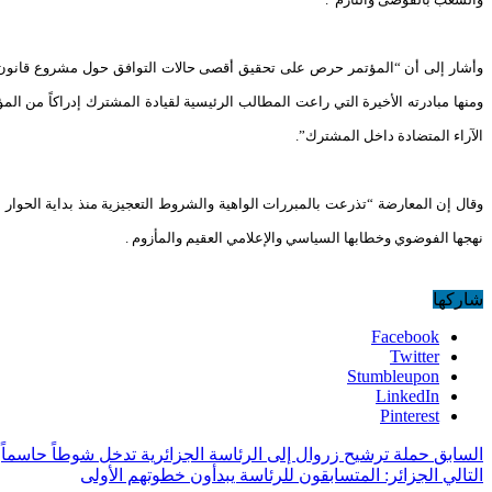
وأشار إلى أن “المؤتمر حرص على تحقيق أقصى حالات التوافق حول مشروع قانون الانت
ومنها مبادرته الأخيرة التي راعت المطالب الرئيسية لقيادة المشترك إدراكاً من ال
الآراء المتضادة داخل المشترك”.
وقال إن المعارضة “تذرعت بالمبررات الواهية والشروط التعجيزية منذ بداية الحوار
نهجها الفوضوي وخطابها السياسي والإعلامي العقيم والمأزوم .
شاركها
Facebook
Twitter
Stumbleupon
LinkedIn
Pinterest
السابق
حملة ترشيح زروال إلى الرئاسة الجزائرية تدخل شوطاً حاسماً
التالي
الجزائر: المتسابقون للرئاسة يبدأون خطوتهم الأولى