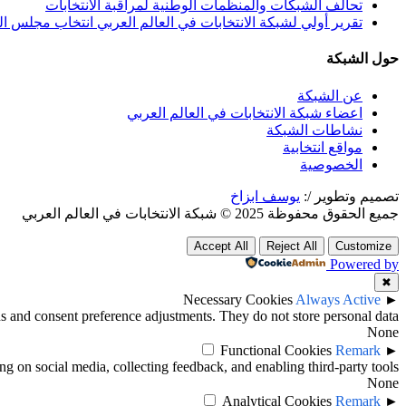
تحالف الشبكات والمنظمات الوطنية لمراقبة الانتخابات
تقرير أولي لشبكة الانتخابات في العالم العربي انتخاب مجلس النواب
حول الشبكة
عن الشبكة
اعضاء شبكة الانتخابات في العالم العربي
نشاطات الشبكة
مواقع انتخابية
الخصوصية
تصميم وتطوير /:
يوسف ابزاخ
جميع الحقوق محفوظة 2025 © شبكة الانتخابات في العالم العربي
Accept All
Reject All
Customize
Powered by
✖
Necessary Cookies
Always Active
►
ins and consent preference adjustments. They do not store personal data.
None
Functional Cookies
Remark
►
ng on social media, collecting feedback, and enabling third-party tools.
None
Analytical Cookies
Remark
►