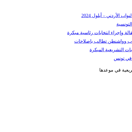
 الأردني – أيلول 2024
التونسية
اسباب وواشنطن تطالب بإصلاحات
ات التشريعية المبكرة
ة في تونس
شريعية في موعدها