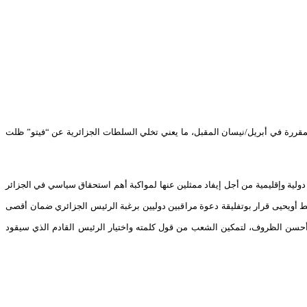
 المقررة في أبريل/نيسان المقبل، ما يعني تخلي السلطات الجزائرية عن “فيتو” ظلت
دولية وإقليمية من أجل إيفاد ممثلين عنها لمواكبة أهم استحقاق سياسي في الجزائر
ربط أويحيى قرار بوتفليقة دعوة مراقبين دوليين برغبة الرئيس الجزائري ضمان أقصى
ي أحسن الظروف، لتمكين الشعب من قول كلمته واختيار الرئيس القادم الذي سيقود