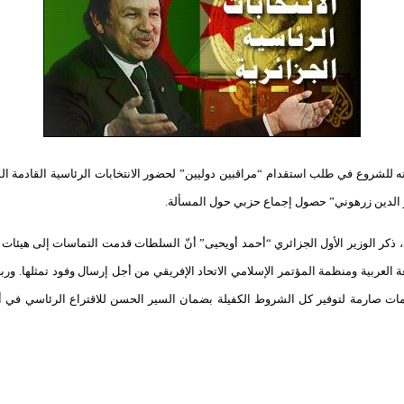
كومته للشروع في طلب استقدام “مراقبين دوليين” لحضور الانتخابات الرئاسية القادمة
ر الدين زرهوني” حصول إجماع حزبي حول المسألة.
ة، ذكر الوزير الأول الجزائري “أحمد أويحيى” أنّ السلطات قدمت التماسات إلى هيئات 
عة العربية ومنظمة المؤتمر الإسلامي الاتحاد الإفريقي من أجل إرسال وفود تمثلها. و
عليمات صارمة لتوفير كل الشروط الكفيلة بضمان السير الحسن للاقتراع الرئاسي ف