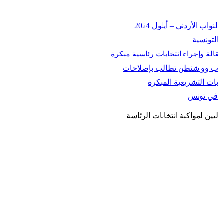
 الأردني – أيلول 2024
التونسية
اسباب وواشنطن تطالب بإصلاحات
ات التشريعية المبكرة
ة في تونس
يين لمواكبة انتخابات الرئاسة