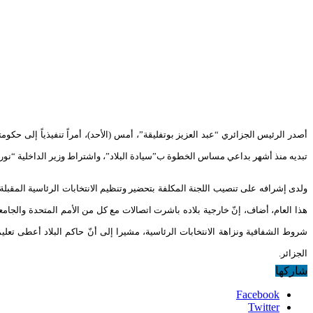
أصدر الرئيس الجزائري “عبد العزيز بوتفليقة”، أمس (الأحد)، أمراً تنفيذياً إلى ح
تبديه منذ أشهر بداعي مساس الخطوة ب”سيادة البلاد”، واشتراط وزير الداخلية “نو
ولدى إشرافه على تنصيب اللجنة المكلفة بتحضير وتنظيم الانتخابات الرئاسية المقبل
هذا العام، أضاف، إنّ خارجية بلاده باشرت اتصالات مع كل من الأمم المتحدة والجام
شروط الشفافية ونزاهة الانتخابات الرئاسية، مشيرا إلى أنّ حاكم البلاد أعطى ت
الجزائر.
شاركها
Facebook
Twitter