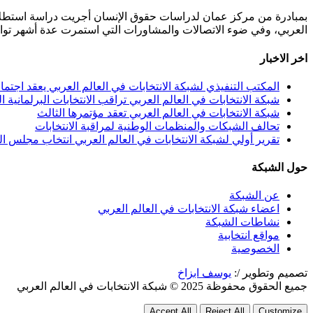
بمبادرة من مركز عمان لدراسات حقوق الإنسان أجريت دراسة استطلاعي
العربي، وفي ضوء الاتصالات والمشاورات التي استمرت عدة أشهر توافقت 40 مؤسسة من مختلف المنظمات المعنية بالانتخابات من 11 دولة عربية على تأسيس هذه الشبكة.عمان 
اخر الاخبار
المكتب التنفيذي لشبكة الانتخابات في العالم العربي يعقد اجتما
شبكة الانتخابات في العالم العربي تراقب الانتخابات البرلمانية ال
شبكة الانتخابات في العالم العربي تعقد مؤتمرها الثالث
تحالف الشبكات والمنظمات الوطنية لمراقبة الانتخابات
تقرير أولي لشبكة الانتخابات في العالم العربي انتخاب مجلس النواب
حول الشبكة
عن الشبكة
اعضاء شبكة الانتخابات في العالم العربي
نشاطات الشبكة
مواقع انتخابية
الخصوصية
تصميم وتطوير /:
يوسف ابزاخ
جميع الحقوق محفوظة 2025 © شبكة الانتخابات في العالم العربي
Accept All
Reject All
Customize