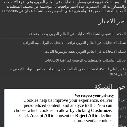
لتأسيس شبكة عربية تعنى بقضايا الانتخابات في العالم العربي، وفي ضوء الاتصالات
والمشاورات التي استمرت عدة أشهر توافقت 40 مؤسسة من مختلف المنظمات
المعنية بالانتخابات من 11 دولة عربية على تأسيس هذه الشبكة.عمان في 11/6/2006
اخر الاخبار
المكتب التنفيذي لشبكة الانتخابات في العالم العربي يعقد اجتماعه
شبكة الانتخابات في العالم العربي تراقب الانتخابات البرلمانية العراقية
شبكة الانتخابات في العالم العربي تعقد مؤتمرها الثالث
تحالف الشبكات والمنظمات الوطنية لمراقبة الانتخابات
تقرير أولي لشبكة الانتخابات في العالم العربي انتخاب مجلس النواب الأردني –
أيلول 2024
حول الشبكة
We respect your privacy
عن الشبكة
Cookies help us improve your experience, deliver
personalized content, and analyze traffic. You can
اعضاء شبكة الانتخابات في العالم العربي
choose which cookies to allow by clicking
Customize
.
Click
Accept All
to consent or
Reject All
to decline
نشاطات الشبكة
non-essential cookies.
مواقع انتخابية