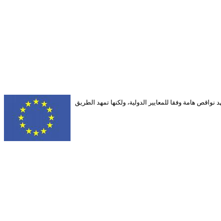
 عنوان: الانتخابات السودانية تشهد نواقص هامة وفقا للمعايير الدولية، ولكنها تمهد الطريق