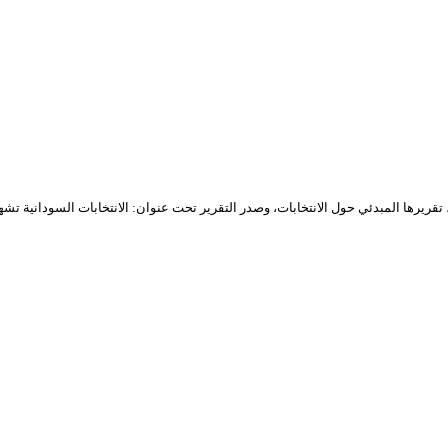
درت بعثة الاتحاد الاوروبي لمراقبة الانتخابات السودانية التنفيذية والتشريعية 2010، تقريرها المبدئي حول الانتخابات، وصدر التقرير تحت