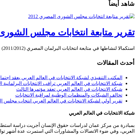
شاهد أيضاً
تقرير متابعة انتخابات مجلس الشورى ال
استكمالا لنشاطها في متابعة انتخابات البرلمان المصري (2011/2012) قامت الشبكة بمتابعة انتخابات مجلس الشورى التي …
أحدث المقالات
المكتب التنفيذي لشبكة الانتخابات في العالم العربي يعقد اجتما
شبكة الانتخابات في العالم العربي تراقب الانتخابات البرلمانية ال
شبكة الانتخابات في العالم العربي تعقد مؤتمرها الثالث
تحالف الشبكات والمنظمات الوطنية لمراقبة الانتخابات
تقرير أولي لشبكة الانتخابات في العالم العربي انتخاب مجلس النواب
شبكة الانتخابات في العالم العربي
بمبادرة من مركز عمان لدراسات حقوق الإنسان أجريت دراسة استطلاعي
العربي، وفي ضوء الاتصالات والمشاورات التي استمرت عدة أشهر توافقت 40 مؤسسة من مختلف المنظمات المعنية بالانتخابات من 11 دولة عربية على تأسيس هذه الشبكة.عمان 