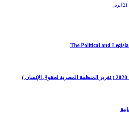
The Political and Legisl
)
بية