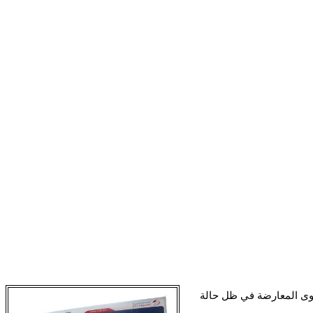
ميلية المقررة في الـ24 من الشهر القادم لشغل المقاعد الـ18، وسط مقاطعة قوى المعارضة في ظل حالة