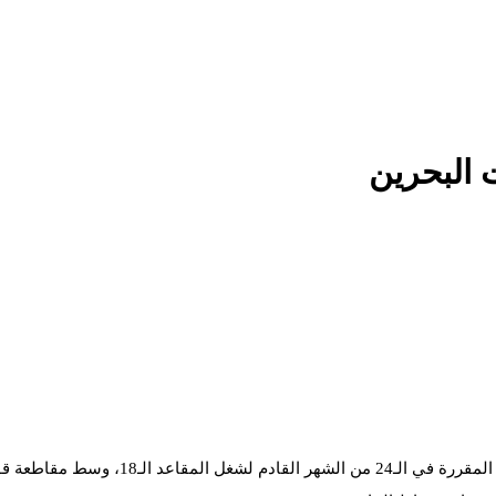
ت البحرين
بدأ اليوم 22 آب/أغسطس، بالبحرين فتح باب الترشح للانتخابات التك