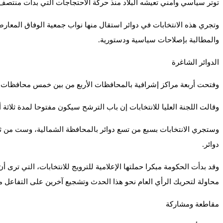
توتر سياسي وأمني تعيشه البلاد منذ حركة الاحتجاجات التي بدأت منتصف
وتجري هذه الانتخابات في دوائر استقال منها نواب جمعية الوفاق المعار
والمطالبة بإصلاحات سياسية ودستورية.
الدوائر الشاغرة
وفتحت أربعة مراكز إشرافية بالمحافظات الأربع من بين خمس محافظات ل
وقالت اللجنة العليا للانتخابات إن باب الترشح سيكون مفتوحا لمدة ثلاثة أ
وستجري الانتخابات بسبع من تسع دوائر بالمحافظة الشمالية، وست من ث
دوائر.
وقد بدأت الحكومة مبكرا حملتها الإعلامية للترويج للانتخابات، التي تر
محاولة لتحريك الرأي العام نحو هذا الحدث وتشجيع آخرين على التفاعل مع
مقاطعة ومشاركة