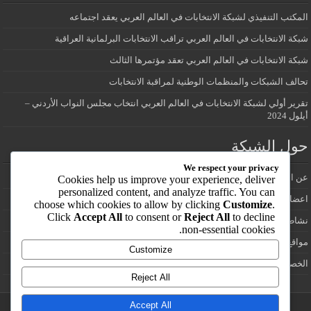
المكتب التنفيذي لشبكة الانتخابات في العالم العربي يعقد اجتماعه
شبكة الانتخابات في العالم العربي تراقب الانتخابات البرلمانية العراقية
شبكة الانتخابات في العالم العربي تعقد مؤتمرها الثالث
تحالف الشبكات والمنظمات الوطنية لمراقبة الانتخابات
تقرير أولي لشبكة الانتخابات في العالم العربي انتخاب مجلس النواب الأردني –
أيلول 2024
حول الشبكة
We respect your privacy
عن الشبكة
Cookies help us improve your experience, deliver
personalized content, and analyze traffic. You can
اعضاء شبكة الانتخابات في العالم العربي
choose which cookies to allow by clicking
Customize
.
Click
Accept All
to consent or
Reject All
to decline
نشاطات الشبكة
non-essential cookies.
مواقع انتخابية
Customize
الخصوصية
Reject All
Accept All
تصميم وتطوير /:
يوسف ابزاخ